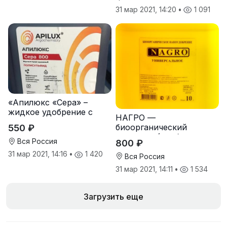
инсектицид +
31 мар 2021, 14:20
•
1 091
иммуномодулятор +
фунгицид).
«Апилюкс «Сера» –
жидкое удобрение с
НАГРО —
высоким содержанием
биоорганический
550 ₽
доступной серы
комплекс (удобрение +
Вся Россия
800 ₽
инсектицид +
31 мар 2021, 14:16
•
1 420
иммуномодулятор +
Вся Россия
фунгицид).
31 мар 2021, 14:11
•
1 534
Загрузить еще