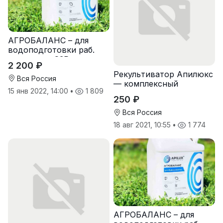
АГРОБАЛАНС – для
водоподготовки раб.
растворов СЗР
2 200 ₽
(определитель и
Рекультиватор Апилюкс
регулятор кислотности и
Вся Россия
— комплексный
жесткости
15 янв 2022, 14:00
•
1 809
препарат для
250 ₽
восстановления
плодородия почвы
Вся Россия
18 авг 2021, 10:55
•
1 774
АГРОБАЛАНС – для