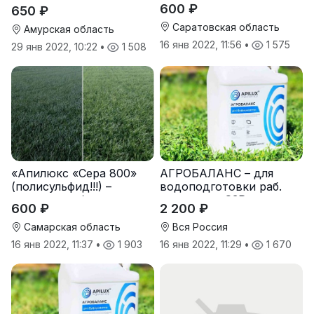
эффективное удобрение
600 ₽
650 ₽
с высоким содержанием
с высоким содержанием
доступной серы
Саратовская область
доступной серы
Амурская область
16 янв 2022, 11:56
•
1 575
29 янв 2022, 10:22
•
1 508
«Апилюкс «Сера 800»
АГРОБАЛАНС – для
(полисульфид!!!) –
водоподготовки раб.
жидкое удобрение с
растворов СЗР
600 ₽
2 200 ₽
высоким содержанием
(определитель и
доступной серы
регулятор кислотности и
Самарская область
Вся Россия
жесткости
16 янв 2022, 11:37
•
1 903
16 янв 2022, 11:29
•
1 670