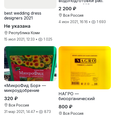
водоподготовки раб.
растворов СЗР
2 200 ₽
(определитель и
best wedding dress
регулятор кислотности и
Вся Россия
designers 2021
жесткости рабочего
4 июн 2021, 16:16
•
1 693
раствора +диспергатор
Не указана
+ прилипатель)
Республика Коми
15 июл 2021, 12:33
•
1 025
«МикроФид Бор» —
микроудобрение
НАГРО —
необходимое для
320 ₽
биоорганический
подсолнечника и
комплекс для
зернобобовых
Вся Россия
800 ₽
реанимации озимых
31 мар 2021, 14:47
•
873
(удобрение +
Вся Россия