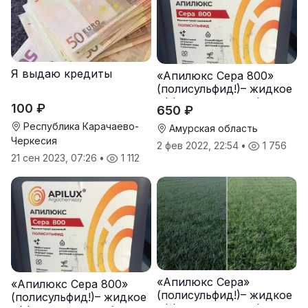
Я выдаю кредиты
«Апилюкс Сера 800»
(полисульфид!)– жидкое
эффективное удобрение
100 ₽
650 ₽
с высоким содержанием
Республика Карачаево-
доступной серы
Амурская область
Черкесия
2 фев 2022, 22:54
•
1 756
21 сен 2023, 07:26
•
1 112
«Апилюкс Сера»
«Апилюкс Сера 800»
(полисульфид!)– жидкое
(полисульфид!)– жидкое
эффективное удобрение