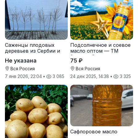
Саженцы плодовых
Подсолнечное и соевое
деревьев из Сербии и
масло оптом — ТМ
услуги прививки
Золотая Семечка
Не указана
75 ₽
Вся Россия
Вся Россия
7 янв 2026, 22:04
•
3 085
24 дек 2025, 14:38
•
3 325
Сафлоровое масло