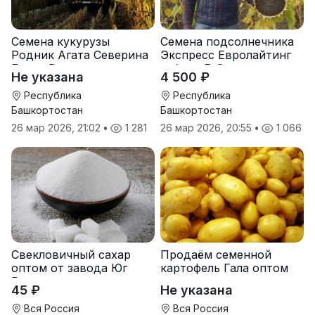
Семена кукурузы
Семена подсолнечника
Родник Агата Северина
Экспресс Евролайтинг
Берта Вилора
гибрид F-G+
Не указана
4 500 ₽
Прохладненский Дарина
Росс Машук Катерина
Республика
Республика
Башкортостан
Башкортостан
26 мар 2026, 21:02
•
1 281
26 мар 2026, 20:55
•
1 066
Свекловичный сахар
Продаём семенной
оптом от завода Юг
картофель Гала оптом
Руси
от производителя
45 ₽
Не указана
Вся Россия
Вся Россия