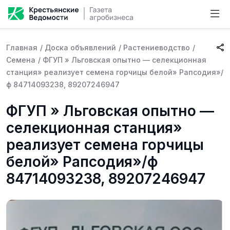
Главная
/
Доска объявлений
/
Растениеводство
/
Семена
/
ФГУП » Льговская опытно — селекционная
станция» реализует семена горчицы белой» Рапсодия»/
ф 84714093238, 89207246947
ФГУП » Льговская опытно —
селекционная станция»
реализует семена горчицы
белой» Рапсодия»/ф
84714093238, 89207246947