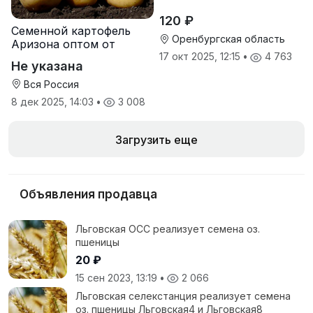
120 ₽
Семенной картофель
Оренбургская область
Аризона оптом от
производителя
17 окт 2025, 12:15
•
4 763
Не указана
Вся Россия
8 дек 2025, 14:03
•
3 008
Загрузить еще
Объявления продавца
Льговская ОСС реализует семена оз.
пшеницы
20 ₽
15 сен 2023, 13:19
•
2 066
Льговская селекстанция реализует семена
оз. пшеницы Льговская4 и Льговская8