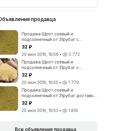
Объявления продавца
Продажа Шрот соевый и
подсолнечный от 31руб.кг с
доставкой по России
32 ₽
20 июн 2016, 16:56
•
2 772
Продажа Шрот соевый и
подсолнечный от 31руб.кг с
доставкой по России
32 ₽
20 июн 2016, 16:55
•
1 779
Продажа Шрот соевый и
подсолнечный от 31руб.кг доставка
с фасовкой
32 ₽
20 июн 2016, 16:53
•
1 819
Все объявления продавца