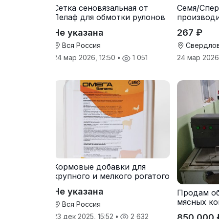
Сетка сеновязальная от
Семя/Спер
Лелаф для обмотки рулонов
производ
сена и соломы
Не указана
267 ₽
Вся Россия
Свердлов
24 мар 2026, 12:50
•
1 051
24 мар 2026
Кормовые добавки для
крупного и мелкого рогатого
скота
Не указана
Продам о
мясных ко
Вся Россия
850 000 
23 дек 2025, 15:52
•
2 632