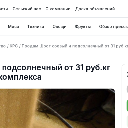
ости
Сельский час
О компании
Доска объявлений
Мясо
Техника
Овощи
Фрукты
Обзор пресс
тво
/
КРС
/
Продам Шрот соевый и подсолнечный от 31 руб.кг
подсолнечный от 31 руб.кг
 комплекса