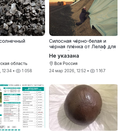
солнечный
Силосная чёрно-белая и
чёрная плёнка от Лелаф для
траншей и ям силоса/сенажа
Не указана
ская область
Вся Россия
, 12:34
•
1 058
24 мар 2026, 12:52
•
1 167