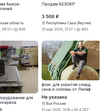
ма быков-
Продам БЕЗОАР
ителей
3 500 ₽
ская область
Республика Саха (Якутия)
, 08:13
•
836
23 мар 2026, 21:37
•
880
флис для укрытия скирд
сена и соломы от Лелаф
Не указана
борудование для
нсервов
Вся Россия
₽
21 окт 2025, 13:18
•
4 267