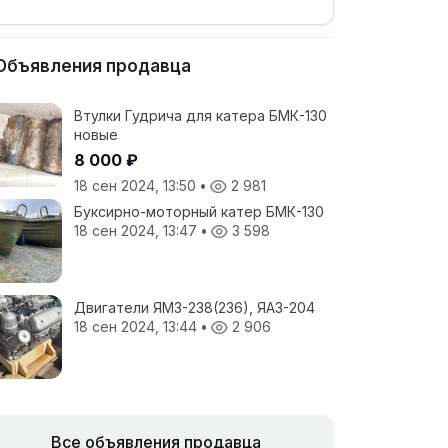
Объявления продавца
Втулки Гудрича для катера БМК-130
новые
8 000 ₽
18 сен 2024, 13:50
•
2 981
Буксирно-моторный катер БМК-130
18 сен 2024, 13:47
•
3 598
Двигатели ЯМЗ-238(236), ЯАЗ-204
18 сен 2024, 13:44
•
2 906
Все объявления продавца