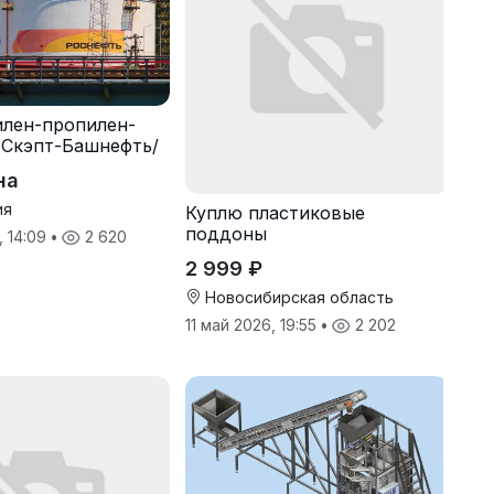
илен-пропилен-
 Скэпт-Башнефть/
на
ия
Куплю пластиковые
поддоны
, 14:09
•
2 620
2 999 ₽
Новосибирская область
11 май 2026, 19:55
•
2 202