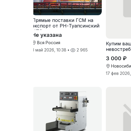
Прямые поставки ГСМ на
экспорт от РН-Туапсинский
НПЗ
Не указана
Вся Россия
Купим ва
невостре
3 май 2026, 10:38
•
2 965
складское
3 000 ₽
инвентар
Новосиби
17 фев 2026,