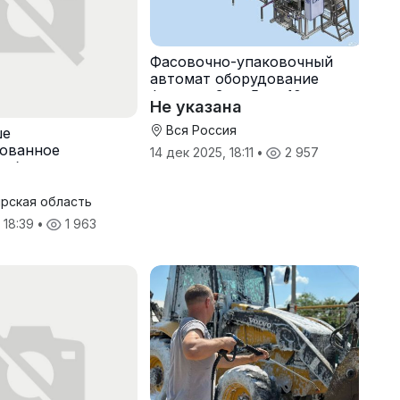
Фасовочно-упаковочный
автомат оборудование
фасовки 3 кг, 5 кг, 10 кг
Не указана
Вся Россия
ше
бованное
14 дек 2025, 18:11
•
2 957
 оборудование и
ь
рская область
 18:39
•
1 963