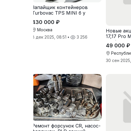
Запайщик контейнеров
Turbovac TPS MINI б у
430 000 ₽
Москва
Новые акц
17,17 Pro M
8 дек 2025, 08:51
•
3 256
разблокир
49 000 ₽
Республи
30 сен 2025,
Ремонт форсунок CR, насос-