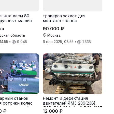
льные весы 80
траверса захват для
грузовых машин
монтажа колонн
на
90 000 ₽
дская область
Москва
 14:55
•
9 045
6 фев 2025, 08:55
•
1 535
арный станок
Ремонт и дефектация
я обточки колес
двигателей ЯМЗ-236(238),
 тепловозов без
Д65, ЯАЗ-204, 4ч-8,5/11, ЗИЛ
0 ₽
12 000 ₽