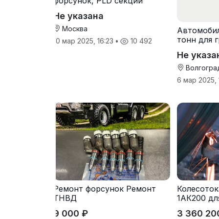
форсунок, PLD секций
Не указана
Москва
Автомоби
тонн для 
10 мар 2025, 16:23
•
10 492
Не указа
Волгогра
6 мар 2025,
Ремонт форсунок Ремонт
Колесоток
ТНВД
1АК200 дл
вагонов и
9 000 ₽
3 360 20
выкатки