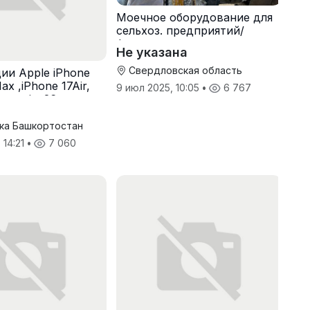
Моечное оборудование для
сельхоз. предприятий/
фермерских хоз-в
Не указана
Свердловская область
ии Apple iPhone
ax ,iPhone 17Air,
9 июл 2025, 10:05
•
6 767
ован ios26
ка Башкортостан
 14:21
•
7 060