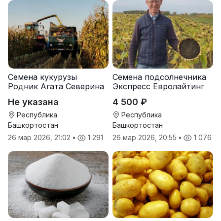
Семена кукурузы
Семена подсолнечника
Родник Агата Северина
Экспресс Евролайтинг
Берта Вилора
гибрид F-G+
Не указана
4 500 ₽
Прохладненский Дарина
Росс Машук Катерина
Республика
Республика
Башкортостан
Башкортостан
26 мар 2026, 21:02
•
1 291
26 мар 2026, 20:55
•
1 076