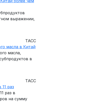
 Китай более чем
субпродуктов
стном выражении,
ТАСС
ого масла в Китай
ого масла,
 субпродуктов в
ТАСС
 11 раз
11 раз в
тров на сумму