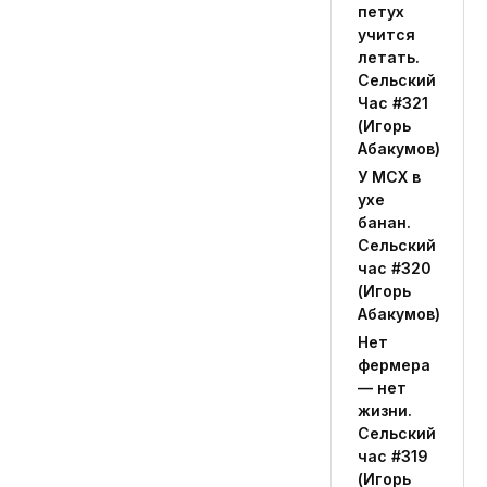
петух
учится
летать.
Сельский
Час #321
(Игорь
Абакумов)
У МСХ в
ухе
банан.
Сельский
час #320
(Игорь
Абакумов)
Нет
фермера
— нет
жизни.
Сельский
час #319
(Игорь