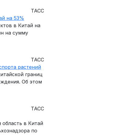
ТАСС
тай на 53%
ктов в Китай на
нн на сумму
ТАСС
спорта растений
китайской границ
ождения. Об этом
ТАСС
 область в Китай
ьхознадзора по