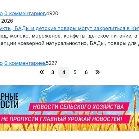
ю
0
комментариев
4920
 2026
укты, БАДы и детские товары могут закрепиться в Ки
ед, молоко, мороженое, конфеты, детское питание, а
цепции «северной натуральности», БАДы, товары для 
ю
0
комментариев
5227
«
»
3
4
5
6