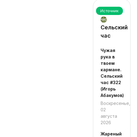
Источник
Сельский
час
Чужая
рука в
твоем
кармане.
Сельский
час #322
(Игорь
Абакумов)
Воскресенье,
02
августа
2026
Жареный