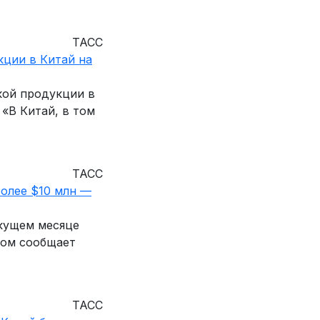
ТАСС
кции в Китай на
кой продукции в
 «В Китай, в том
ТАСС
более $10 млн —
екущем месяце
том сообщает
ТАСС