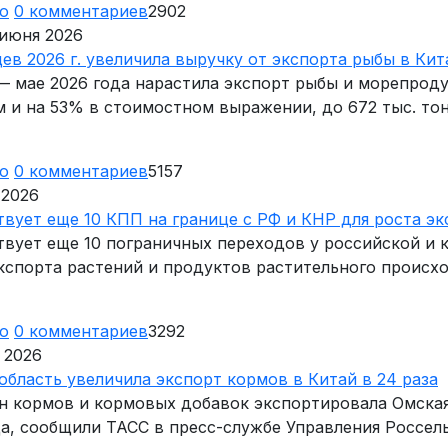
ю
0
комментариев
2902
 июня 2026
цев 2026 г. увеличила выручку от экспорта рыбы в Ки
— мае 2026 года нарастила экспорт рыбы и морепроду
 и на 53% в стоимостном выражении, до 672 тыс. то
ю
0
комментариев
5157
 2026
вует еще 10 КПП на границе с РФ и КНР для роста эк
твует еще 10 пограничных переходов у российской и 
кспорта растений и продуктов растительного происх
ю
0
комментариев
3292
 2026
бласть увеличила экспорт кормов в Китай в 24 раза
нн кормов и кормовых добавок экспортировала Омская
да, сообщили ТАСС в пресс-службе Управления Россел