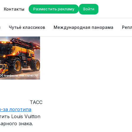
Контакты
Разместить рекламу
Войти
ы
Чутьё классиков
Международная панорама
Репл
ТАСС
з-за логотипа
ть Louis Vuitton
варного знака.