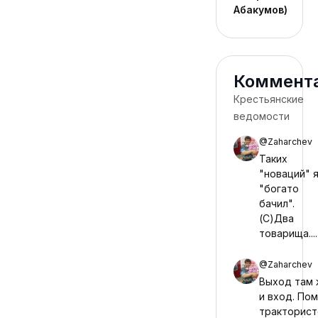
Абакумов)
Коммент
Крестьянские
ведомости
@Zaharchev
28 июл 2026
Таких
"новаций" 
"богато
бачил".
(С)Два
товарища.....
@Zaharchev
2026
Выход там 
и вход. По
тракторист