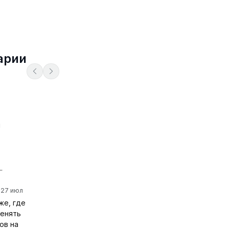
арии
я
.
27 июл
же, где
менять
ов на