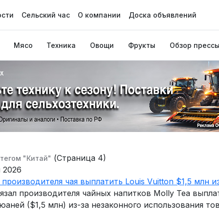
ости
Сельский час
О компании
Доска объявлений
Мясо
Техника
Овощи
Фрукты
Обзор пресс
(Страница 4)
 тегом "Китай"
 2026
 производителя чая выплатить Louis Vuitton $1,5 млн и
язал производителя чайных напитков Molly Tea выплати
н юаней ($1,5 млн) из-за незаконного использования то