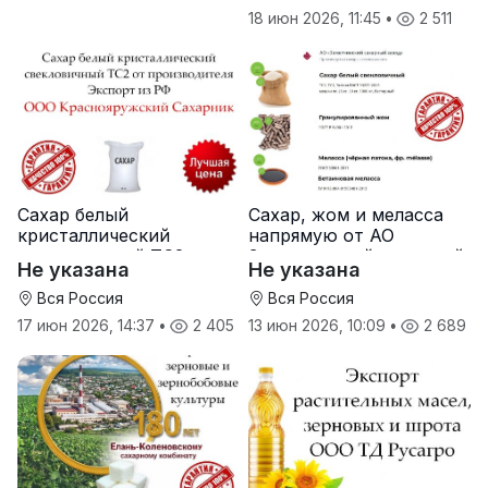
18 июн 2026, 11:45
•
2 511
Сахар белый
Сахар, жом и меласса
кристаллический
напрямую от АО
свекловичный ТС2 от
Земетчинский сахарный
Не указана
Не указана
производителя
завод
Вся Россия
Вся Россия
17 июн 2026, 14:37
•
2 405
13 июн 2026, 10:09
•
2 689