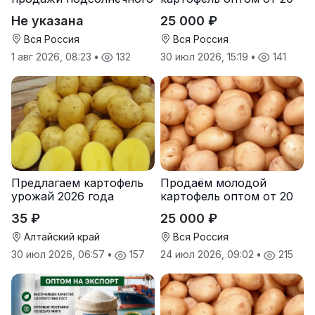
масла от завода.
тонн от производителя
Не указана
25 000 ₽
Экспорт
Вся Россия
Вся Россия
1 авг 2026, 08:23
•
132
30 июл 2026, 15:19
•
141
Предлагаем картофель
Продаём молодой
урожай 2026 года
картофель оптом от 20
тонн от производителя
35 ₽
25 000 ₽
Алтайский край
Вся Россия
30 июл 2026, 06:57
•
157
24 июл 2026, 09:02
•
215