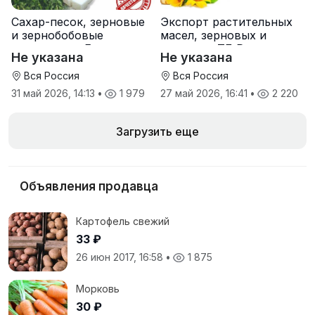
Сахар-песок, зерновые
Экспорт растительных
и зернобобовые
масел, зерновых и
культуры от Елань-
шрота от ТД Русагро
Не указана
Не указана
Коленовский СЗ
Вся Россия
Вся Россия
31 май 2026, 14:13
•
1 979
27 май 2026, 16:41
•
2 220
Загрузить еще
Объявления продавца
Картофель свежий
33 ₽
26 июн 2017, 16:58
•
1 875
Морковь
30 ₽