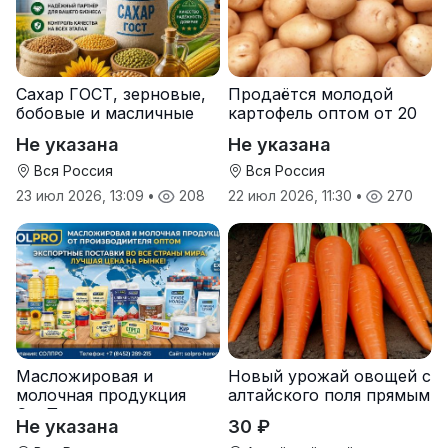
Сахар ГОСТ, зерновые,
Продаётся молодой
бобовые и масличные
картофель оптом от 20
культуры оптом
тонн от производителя
Не указана
Не указана
Вся Россия
Вся Россия
23 июл 2026, 13:09
•
208
22 июл 2026, 11:30
•
270
Масложировая и
Новый урожай овощей с
молочная продукция
алтайского поля прямым
СолПро — экспортные
оптом
Не указана
30 ₽
поставки