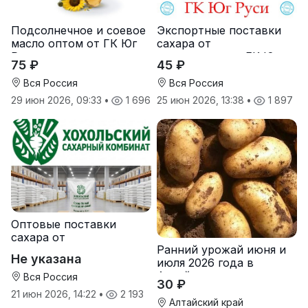
Подсолнечное и соевое
Экспортные поставки
масло оптом от ГК Юг
сахара от
Руси
производителя ГК Юг
75 ₽
45 ₽
Руси
Вся Россия
Вся Россия
29 июн 2026, 09:33
•
1 696
25 июн 2026, 13:38
•
1 897
Оптовые поставки
сахара от
Ранний урожай июня и
производителя
Не указана
июля 2026 года в
Хохольский сахарный
Алтайском крае
комбинат
Вся Россия
30 ₽
21 июн 2026, 14:22
•
2 193
Алтайский край