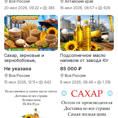
Вся Россия
Алтайский край
20 июл 2026, 09:22
•
385
16 июл 2026, 08:57
•
629
Сахар, зерновые и
Подсолнечное масло
зернобобовые,
наливом от завода Юг
масличные культуры,
Руси
Не указана
85 000 ₽
корма
Вся Россия
Вся Россия
15 июл 2026, 12:11
•
642
6 июл 2026, 08:49
•
1 218