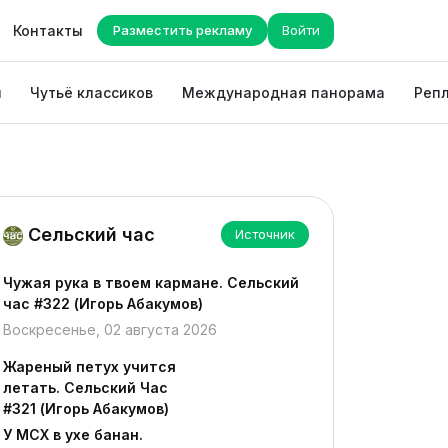
Контакты
Разместить рекламу
Войти
ы
Чутьё классиков
Международная панорама
Репл
Сельский час
Источник
Чужая рука в твоем кармане. Сельский
час #322 (Игорь Абакумов)
Воскресенье, 02 августа 2026
Жареный петух учится
летать. Сельский Час
#321 (Игорь Абакумов)
У МСХ в ухе банан.