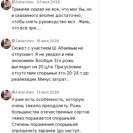
@Zaharchev
24 июл 2026
Тринеев сказал не всё, что мог бы, но
и сказанного вполне достаточно,
чтобы снять руководство мсх . Жаль,
что всё зря......
@Zaharchev
16 июл 2026
Сюжет с участием Ш. Абаевым не
отпускает. Я не увидел в нём
экономики. Вообще. Его рожь
выглядит на 20 ц/га. При условии
отсутствия спорыньи это 20-24 т рр
реализации. Минус затрат...
@Zaharchev
13 июл 2026
У ржи есть особенность, которую
очень тяжело преодолеть. Рожь
большинства отечественных сортов
тяжко поражается спорыньёй.
Степень поражения спорыньёй
определить заранее (до наступ...