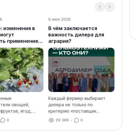
6
6 июн 2026
: изменения в
В чём заключается
омогут
важность дилера для
ть применение
агрария?
 нишевых
 но не решат
у полностью
енные
Каждый фермер выбирает
тели овощей,
дилера не только по
фруктов, ягод,
критерию «поставщик
вых, масличных и
техники». Мы также обращаем
0
29 386
·
0
льтур, занимающих
внимание на важные
ьно небольшие
сегменты: сервис,