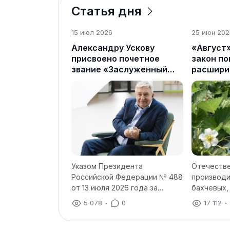
Статья дня
15 июл 2026
25 июн 202
Александру Ускову
«Август»
присвоено почетное
закон п
звание «Заслуженный
расшири
работник сельского
СЗР для
хозяйства Российской
культур,
Федерации»
проблем
Указом Президента
Отечеств
Российской Федерации № 488
производи
от 13 июля 2026 года за
бахчевых, 
заслуги в области сельского
зернобобо
5 078
·
0
17 112
·
хозяйства и многолетнюю
других ку
добросовестную работу
сравнител