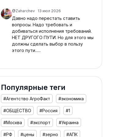
@Zaharchev
13 июл 2026
Давно надо перестать ставить
вопросы. Надо требовать и
добиваться исполнения требований.
НЕТ ДРУГОГО ПУТИ. Но для этого мы
должны сделать выбор в пользу
этого пути......
Популярные теги
#Агентство АгроФакт
#экономика
#ОБЩЕСТВО
#Россия
#1
#Москва
#экспорт
#Украина
#РФ
#цены
#зерно
#АПК