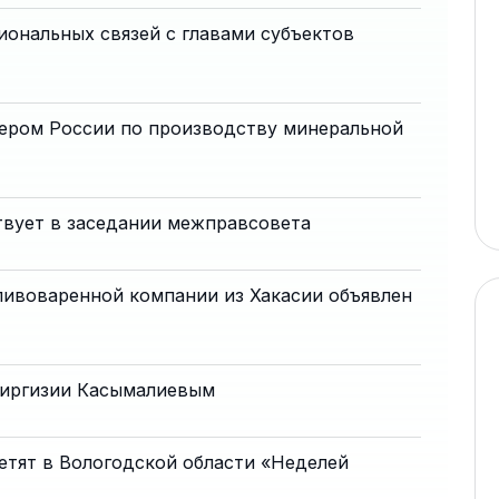
ональных связей с главами субъектов
дером России по производству минеральной
твует в заседании межправсовета
пивоваренной компании из Хакасии объявлен
Киргизии Касымалиевым
етят в Вологодской области «Неделей