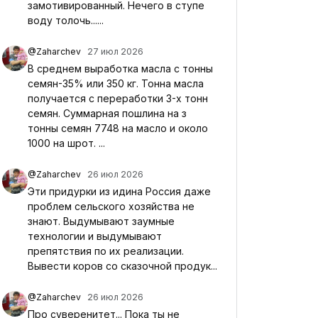
замотивированный. Нечего в ступе
воду толочь......
@Zaharchev
27 июл 2026
В среднем выработка масла с тонны
семян-35% или 350 кг. Тонна масла
получается с переработки 3-х тонн
семян. Суммарная пошлина на з
тонны семян 7748 на масло и около
1000 на шрот. ...
@Zaharchev
26 июл 2026
Эти придурки из идина Россия даже
проблем сельского хозяйства не
знают. Выдумывают заумные
технологии и выдумывают
препятствия по их реализации.
Вывести коров со сказочной продук...
@Zaharchev
26 июл 2026
Про суверенитет... Пока ты не