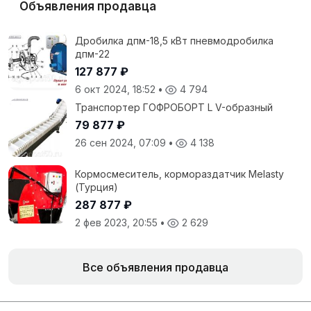
Объявления продавца
Дробилка дпм-18,5 кВт пневмодробилка
дпм-22
127 877 ₽
6 окт 2024, 18:52
•
4 794
Транспортер ГОФРОБОРТ L V-образный
79 877 ₽
26 сен 2024, 07:09
•
4 138
Кормосмеситель, кормораздатчик Melasty
(Турция)
287 877 ₽
2 фев 2023, 20:55
•
2 629
Все объявления продавца