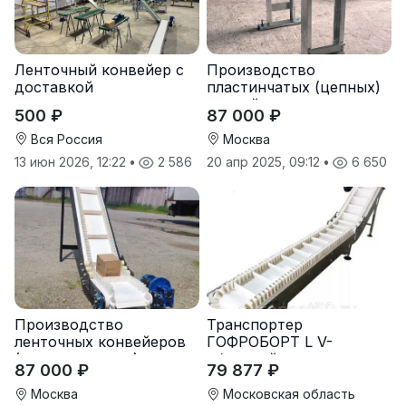
Ленточный конвейер с
Производство
доставкой
пластинчатых (цепных)
конвейеров
500 ₽
87 000 ₽
(транспортеров) под
заказ
Вся Россия
Москва
13 июн 2026, 12:22
•
2 586
20 апр 2025, 09:12
•
6 650
Производство
Транспортер
ленточных конвейеров
ГОФРОБОРТ L V-
(транспортеров) под
образный
87 000 ₽
79 877 ₽
заказ
Москва
Московская область