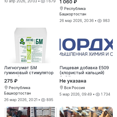
10 апр 2026, 20:03
•
1 679
1 060 ₽
Республика
Башкортостан
26 мар 2026, 20:36
•
983
Лигногумат БМ
Пищевая добавка Е509
гуминовый стимулятор
(хлористый кальций)
роста (гумат калия с
CaCl2
275 ₽
Не указана
фульвовыми кислотами)
Республика
Вся Россия
Башкортостан
5 мар 2026, 09:49
•
1 734
26 мар 2026, 20:21
•
895