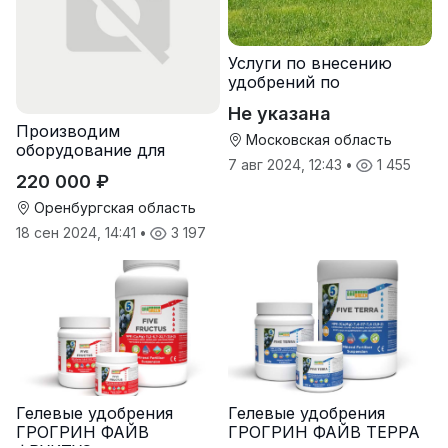
Услуги по внесению
удобрений по
переувлажненному
Не указана
грунту, услуги по
Производим
опрыскиванию полей,
Московская область
оборудование для
услуги пневмо
7 авг 2024, 12:43
•
1 455
гранулирования корма
220 000 ₽
Оренбургская область
18 сен 2024, 14:41
•
3 197
Гелевые удобрения
Гелевые удобрения
ГРОГРИН ФАЙВ
ГРОГРИН ФАЙВ ТЕРРА