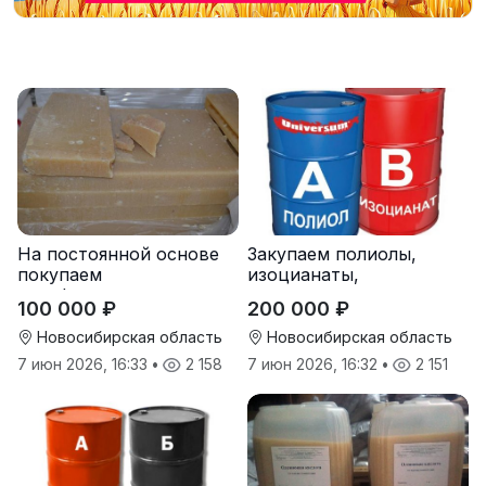
На постоянной основе
Закупаем полиолы,
покупаем
изоцианаты,
парафиносодержащие
компоненты для
100 000 ₽
200 000 ₽
продукты
пенополиуретана (ППУ)
Новосибирская область
Новосибирская область
7 июн 2026, 16:33
•
2 158
7 июн 2026, 16:32
•
2 151