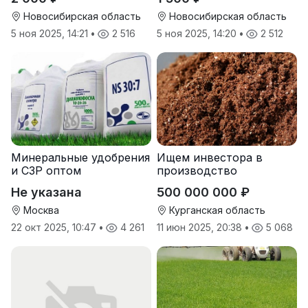
Новосибирская область
Новосибирская область
5 ноя 2025, 14:21
•
2 516
5 ноя 2025, 14:20
•
2 512
Минеральные удобрения
Ищем инвестора в
и СЗР оптом
производство
природных
Не указана
500 000 000 ₽
почвоулучшителей
Москва
Курганская область
22 окт 2025, 10:47
•
4 261
11 июн 2025, 20:38
•
5 068