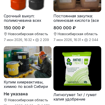
Срочный выкуп:
Постоянная закупка:
полимочевина всех
олеиновая кислота (все
типов, Эластоплан,
виды, склады,
150 000 ₽
800 000 ₽
Экстраплан
просрочка)
Новосибирская область
Новосибирская область
7 июн 2026, 16:32
•
2 209
7 июн 2026, 16:31
•
2 044
Купим химреактивы,
химию по всей Сибири
Не указана
Лигногумат 1кг / гумат
калия удобрение
Новосибирская область