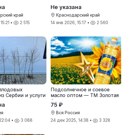
на
Не указана
рский край
Краснодарский край
 15:21
•
2 515
14 янв 2026, 15:17
•
2 560
плодовых
Подсолнечное и соевое
из Сербии и услуги
масло оптом — ТМ Золотая
Семечка
на
75 ₽
ия
Вся Россия
 22:04
•
3 088
24 дек 2025, 14:38
•
3 328