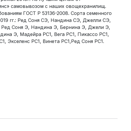
янс» самовывозом с наших овощехранилищ.
бованиям ГОСТ Р 53136-2008. Сорта семенного
019 гг.: Ред Соня СЭ, Нандина СЭ, Джелли СЭ,
 Ред Соня Э, Нандина Э, Бернина Э, Джели Э,
дина Э, Мадейра РС1, Вега РС1, Пикассо РС1,
1, Экселенс РС1, Винета РС1,Ред Соня РС1.