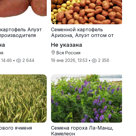
картофель Алуэт
Семенной картофель
производителя
Аризона, Алуэт оптом от
производителя
на
Не указана
ия
Вся Россия
, 14:46
•
2 644
19 янв 2026, 13:53
•
2 356
ового ячменя
Семена гороха Ла-Манш,
Камелеон