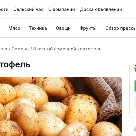
ости
Сельский час
О компании
Доска объявлений
Мясо
Техника
Овощи
Фрукты
Обзор пресс
тво
/
Семена
/
Элитный семенной картофель
тофель