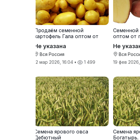
Продаём семенной
Семенной 
картофель Гала оптом от
оптом от 
производителя
Не указана
Не указа
Вся Россия
Вся Росс
12 мар 2026, 16:04
•
1 499
19 фев 2026
Семена ярового овса
Семена яр
Дебютный
Богатырь.