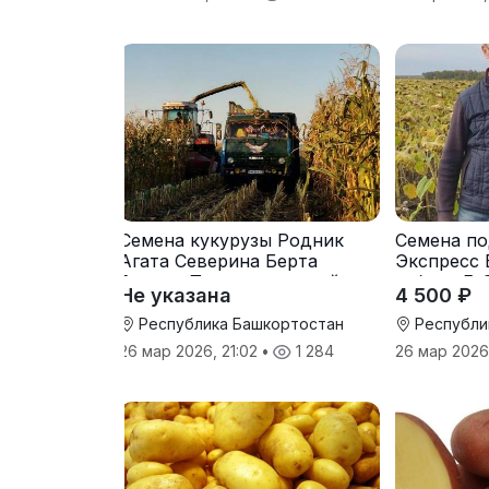
Семена кукурузы Родник
Семена по
Агата Северина Берта
Экспресс 
Вилора Прохладненский
гибрид F-
Не указана
4 500 ₽
Дарина Росс Машук
Катерина
Республика Башкортостан
Республи
26 мар 2026, 21:02
•
1 284
26 мар 2026