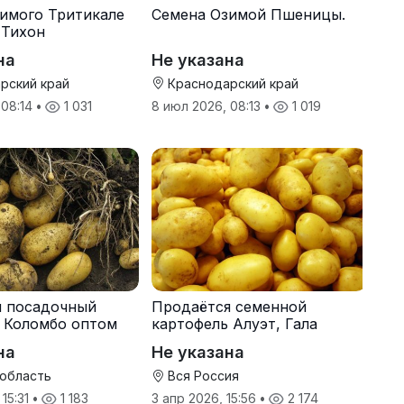
имого Тритикале
Семена Озимой Пшеницы.
 Тихон
на
Не указана
рский край
Краснодарский край
 08:14
•
1 031
8 июл 2026, 08:13
•
1 019
я посадочный
Продаётся семенной
 Коломбо оптом
картофель Алуэт, Гала
онн
оптом от производителя
на
Не указана
 область
Вся Россия
 15:31
•
1 183
3 апр 2026, 15:56
•
2 174