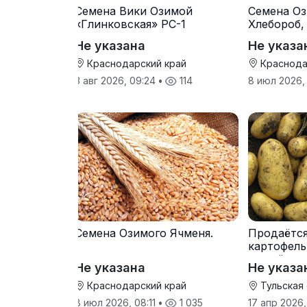
Семена Вики Озимой
Семена Оз
«Глинковская» РС-1
Хлебороб,
Не указана
Не указа
Краснодарский край
Краснода
3 авг 2026, 09:24
•
114
8 июл 2026,
Семена Озимого Ячменя.
Продаётс
картофель
от трёх т
Не указана
Не указа
Краснодарский край
Тульская
8 июл 2026, 08:11
•
1 035
17 апр 2026,