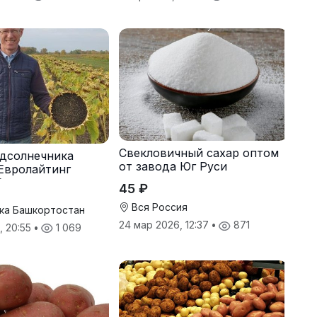
Свекловичный сахар оптом
дсолнечника
от завода Юг Руси
Евролайтинг
G+
45 ₽
Вся Россия
ка Башкортостан
24 мар 2026, 12:37
•
871
, 20:55
•
1 069