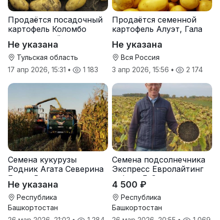
Продаётся посадочный
Продаётся семенной
картофель Коломбо
картофель Алуэт, Гала
оптом от трёх тонн
оптом от производителя
Не указана
Не указана
Тульская область
Вся Россия
17 апр 2026, 15:31
•
1 183
3 апр 2026, 15:56
•
2 174
Семена кукурузы
Семена подсолнечника
Родник Агата Северина
Экспресс Евролайтинг
Берта Вилора
гибрид F-G+
Не указана
4 500 ₽
Прохладненский Дарина
Росс Машук Катерина
Республика
Республика
Башкортостан
Башкортостан
26 мар 2026, 21:02
•
1 284
26 мар 2026, 20:55
•
1 069