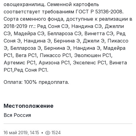
овощехранилищ. Семенной картофель
соответствует требованиям ГОСТ Р 53136-2008.
Сорта семенного фонда, доступные к реализации в
2018-2019 гг.: Ред Соня СЭ, Нандина СЭ, Джелли
СЭ, Мадейра СЭ, Беллароза СЭ, Винетта СЭ, Ред
Соня Э, Нандина Э, Бернина Э, Джели Э, Пикассо
Э, Беллароза Э, Бернина Э, Нандина Э, Мадейра
РС1, Вега РС1, Пикассо РС1, Эволюшен РС1,
Артемис РС1, Аризона РС1, Экселенс РС1, Винета
РС1,Ред Соня РС1.
Оплата: 100% предоплата.
Местоположение
Вся Россия
16 май 2019, 14:15
•
1524