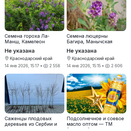
Семена гороха Ла-
Семена люцерны
Манш, Камелеон
Багира, Манычская
Не указана
Не указана
Краснодарский край
Краснодарский край
14 янв 2026, 15:17
•
2 558
14 янв 2026, 15:15
•
2 606
Саженцы плодовых
Подсолнечное и соевое
деревьев из Сербии и
масло оптом — ТМ
услуги прививки
Золотая Семечка