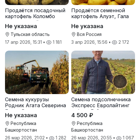
Продаётся посадочный
Продаётся семенной
картофель Коломбо
картофель Алуэт, Гала
оптом от трёх тонн
оптом от производителя
Не указана
Не указана
Тульская область
Вся Россия
17 апр 2026, 15:31
•
1 181
3 апр 2026, 15:56
•
2 172
Семена кукурузы
Семена подсолнечника
Родник Агата Северина
Экспресс Евролайтинг
Берта Вилора
гибрид F-G+
Не указана
4 500 ₽
Прохладненский Дарина
Росс Машук Катерина
Республика
Республика
Башкортостан
Башкортостан
26 мар 2026, 21:02
•
1 282
26 мар 2026, 20:55
•
1 067