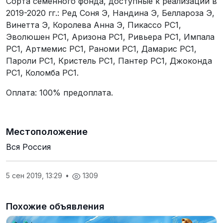
Сорта семенного фонда, доступные к реализации в
2019-2020 гг.: Ред Соня Э, Нандина Э, Беллароза Э,
Винетта Э, Королева Анна Э, Пикассо РС1,
Эволюшен РС1, Аризона РС1, Ривьера РС1, Импала
РС1, Артмемис РС1, Раноми РС1, Дамарис РС1,
Пароли РС1, Кристель РС1, Пантер РС1, Джоконда
РС1, Коломба РС1.
Оплата: 100% предоплата.
Местоположение
Вся Россия
5 сен 2019, 13:29
•
1309
Похожие объявления