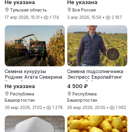
Не указана
Не указана
Тульская область
Вся Россия
17 апр 2026, 15:31
•
1 174
3 апр 2026, 15:56
•
2 167
Семена кукурузы
Семена подсолнечника
Родник Агата Северина
Экспресс Евролайтинг
Берта Вилора
гибрид F-G+
Не указана
4 500 ₽
Прохладненский Дарина
Росс Машук Катерина
Республика
Республика
Башкортостан
Башкортостан
26 мар 2026, 21:02
•
1 278
26 мар 2026, 20:55
•
1 062