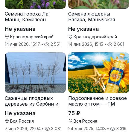
Семена гороха Ла-
Семена люцерны
Манш, Камелеон
Багира, Манычская
Не указана
Не указана
Краснодарский край
Краснодарский край
14 янв 2026, 15:17
•
2 551
14 янв 2026, 15:15
•
2 601
Саженцы плодовых
Подсолнечное и соевое
деревьев из Сербии и
масло оптом — ТМ
услуги прививки
Золотая Семечка
Не указана
75 ₽
Вся Россия
Вся Россия
7 янв 2026, 22:04
•
3 081
24 дек 2025, 14:38
•
3 319