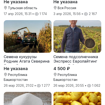
Не указана
Не указана
Тульская область
Вся Россия
17 апр 2026, 15:31
•
1 174
3 апр 2026, 15:56
•
2 167
Семена кукурузы
Семена подсолнечника
Родник Агата Северина
Экспресс Евролайтинг
Берта Вилора
гибрид F-G+
Не указана
4 500 ₽
Прохладненский Дарина
Росс Машук Катерина
Республика
Республика
Башкортостан
Башкортостан
26 мар 2026, 21:02
•
1 277
26 мар 2026, 20:55
•
1 062