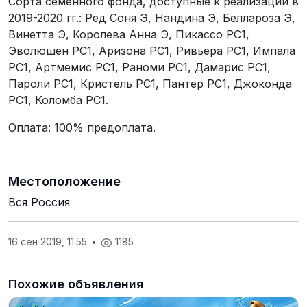
Сорта семенного фонда, доступные к реализации в
2019-2020 гг.: Ред Соня Э, Нандина Э, Беллароза Э,
Винетта Э, Королева Анна Э, Пикассо РС1,
Эволюшен РС1, Аризона РС1, Ривьера РС1, Импала
РС1, Артмемис РС1, Раноми РС1, Дамарис РС1,
Пароли РС1, Кристель РС1, Пантер РС1, Джоконда
РС1, Коломба РС1.
Оплата: 100% предоплата.
Местоположение
Вся Россия
16 сен 2019, 11:55
•
1185
Похожие объявления