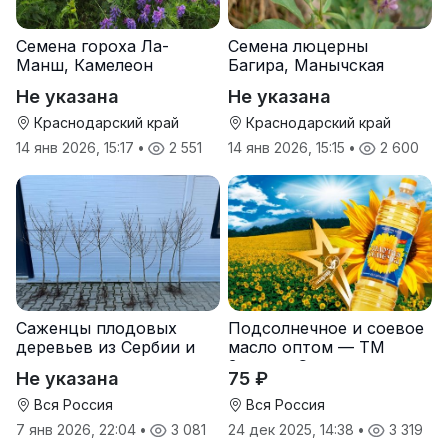
Семена гороха Ла-
Семена люцерны
Манш, Камелеон
Багира, Манычская
Не указана
Не указана
Краснодарский край
Краснодарский край
14 янв 2026, 15:17
•
2 551
14 янв 2026, 15:15
•
2 600
Саженцы плодовых
Подсолнечное и соевое
деревьев из Сербии и
масло оптом — ТМ
услуги прививки
Золотая Семечка
Не указана
75 ₽
Вся Россия
Вся Россия
7 янв 2026, 22:04
•
3 081
24 дек 2025, 14:38
•
3 319