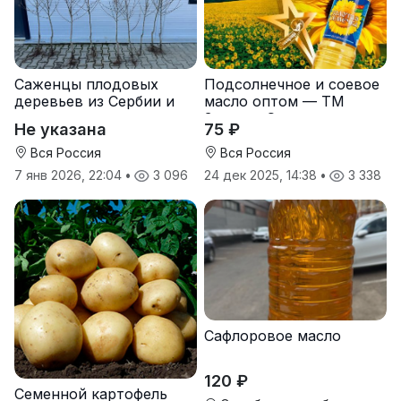
Саженцы плодовых
Подсолнечное и соевое
деревьев из Сербии и
масло оптом — ТМ
услуги прививки
Золотая Семечка
Не указана
75 ₽
Вся Россия
Вся Россия
7 янв 2026, 22:04
•
3 096
24 дек 2025, 14:38
•
3 338
Сафлоровое масло
120 ₽
Семенной картофель