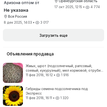
Оренбургская область
Аризона оптом от
производителя
17 окт 2025, 12:15
•
4 774
Не указана
Вся Россия
8 дек 2025, 14:03
•
3 017
Загрузить еще
Объявления продавца
Жмых, шрот (подсолнечный, рапсовый,
соевый, кукурузный), мел кормовой, отруби
пшеничные, жом свекловичный, соя
11 фев 2018, 16:12
•
1 916
полножирная, ЗЦМ, Пеллеты топливные
Гибриды семена подсолнечника под
Экспресс
11 фев 2018, 16:11
•
1 320