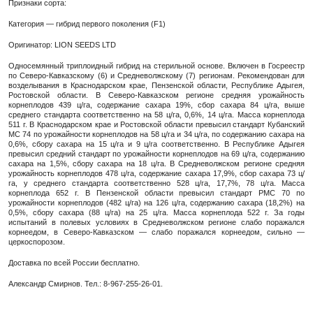
Признаки сорта:
Категория — гибрид первого поколения (F1)
Оригинатор: LION SEEDS LTD
Односемянный триплоидный гибрид на стерильной основе. Включен в Госреестр
по Северо-Кавказскому (6) и Средневолжскому (7) регионам. Рекомендован для
возделывания в Краснодарском крае, Пензенской области, Республике Адыгея,
Ростовской области. В Северо-Кавказском регионе средняя урожайность
корнеплодов 439 ц/га, содержание сахара 19%, сбор сахара 84 ц/га, выше
среднего стандарта соответственно на 58 ц/га, 0,6%, 14 ц/га. Масса корнеплода
511 г. В Краснодарском крае и Ростовской области превысил стандарт Кубанский
МС 74 по урожайности корнеплодов на 58 ц/га и 34 ц/га, по содержанию сахара на
0,6%, сбору сахара на 15 ц/га и 9 ц/га соответственно. В Республике Адыгея
превысил средний стандарт по урожайности корнеплодов на 69 ц/га, содержанию
сахара на 1,5%, сбору сахара на 18 ц/га. В Средневолжском регионе средняя
урожайность корнеплодов 478 ц/га, содержание сахара 17,9%, сбор сахара 73 ц/
га, у среднего стандарта соответственно 528 ц/га, 17,7%, 78 ц/га. Масса
корнеплода 652 г. В Пензенской области превысил стандарт РМС 70 по
урожайности корнеплодов (482 ц/га) на 126 ц/га, содержанию сахара (18,2%) на
0,5%, сбору сахара (88 ц/га) на 25 ц/га. Масса корнеплода 522 г. За годы
испытаний в полевых условиях в Средневолжском регионе слабо поражался
корнеедом, в Северо-Кавказском — слабо поражался корнеедом, сильно —
церкоспорозом.
Доставка по всей России бесплатно.
Александр Смирнов. Тел.: 8-967-255-26-01.