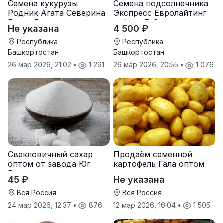
Семена кукурузы
Семена подсолнечника
Родник Агата Северина
Экспресс Евролайтинг
Берта Вилора
гибрид F-G+
Не указана
4 500 ₽
Прохладненский Дарина
Росс Машук Катерина
Республика
Республика
Башкортостан
Башкортостан
26 мар 2026, 21:02
•
1 291
26 мар 2026, 20:55
•
1 076
Свекловичный сахар
Продаём семенной
оптом от завода Юг
картофель Гала оптом
Руси
от производителя
45 ₽
Не указана
Вся Россия
Вся Россия
24 мар 2026, 12:37
•
876
12 мар 2026, 16:04
•
1 505