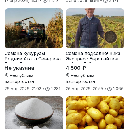
17 апр 2026, 15:31
•
1 179
3 апр 2026, 15:56
•
2 171
Семена кукурузы
Семена подсолнечника
Родник Агата Северина
Экспресс Евролайтинг
Берта Вилора
гибрид F-G+
Не указана
4 500 ₽
Прохладненский Дарина
Росс Машук Катерина
Республика
Республика
Башкортостан
Башкортостан
26 мар 2026, 21:02
•
1 281
26 мар 2026, 20:55
•
1 066