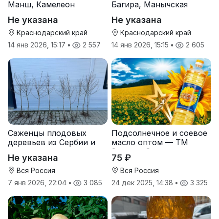
Манш, Камелеон
Багира, Манычская
Не указана
Не указана
Краснодарский край
Краснодарский край
14 янв 2026, 15:17
•
2 557
14 янв 2026, 15:15
•
2 605
Саженцы плодовых
Подсолнечное и соевое
деревьев из Сербии и
масло оптом — ТМ
услуги прививки
Золотая Семечка
Не указана
75 ₽
Вся Россия
Вся Россия
7 янв 2026, 22:04
•
3 085
24 дек 2025, 14:38
•
3 325