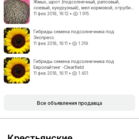
Жмых, шрот (подсолнечный, рапсовый,
соевый, кукурузный), мел кормовой, отруби
пшеничные, жом свекловичный, соя
11 фев 2018, 16:12
•
1 915
полножирная, ЗЦМ, Пеллеты топливные
Гибриды семена подсолнечника под
Экспресс
11 фев 2018, 16:11
•
1 319
Гибриды семена подсолнечника под
Евролайтинг -Сlearfield
11 фев 2018, 16:11
•
1 451
Все объявления продавца
Крестьянские