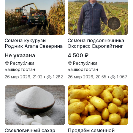
Семена кукурузы
Семена подсолнечника
Родник Агата Северина
Экспресс Евролайтинг
Берта Вилора
гибрид F-G+
Не указана
4 500 ₽
Прохладненский Дарина
Росс Машук Катерина
Республика
Республика
Башкортостан
Башкортостан
26 мар 2026, 21:02
•
1 282
26 мар 2026, 20:55
•
1 067
Свекловичный сахар
Продаём семенной