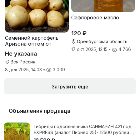
Сафлоровое масло
120 ₽
Семенной картофель
Оренбургская область
Аризона оптом от
производителя
17 окт 2025, 12:15
•
4 766
Не указана
Вся Россия
8 дек 2025, 14:03
•
3 009
Загрузить еще
Объявления продавца
Гибриды подсолнечника САНМАРИН 421 под
EXPRESS (аналог Пионер 25)- 12500 рублей с
НДС