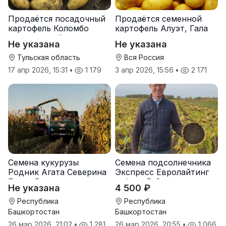
Продаётся посадочный
Продаётся семенной
картофель Коломбо
картофель Алуэт, Гала
оптом от трёх тонн
оптом от производителя
Не указана
Не указана
Тульская область
Вся Россия
17 апр 2026, 15:31
•
1 179
3 апр 2026, 15:56
•
2 171
Семена кукурузы
Семена подсолнечника
Родник Агата Северина
Экспресс Евролайтинг
Берта Вилора
гибрид F-G+
Не указана
4 500 ₽
Прохладненский Дарина
Росс Машук Катерина
Республика
Республика
Башкортостан
Башкортостан
26 мар 2026, 21:02
•
1 281
26 мар 2026, 20:55
•
1 066