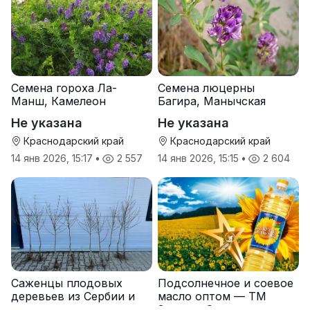
Семена гороха Ла-
Семена люцерны
Манш, Камелеон
Багира, Манычская
Не указана
Не указана
Краснодарский край
Краснодарский край
14 янв 2026, 15:17
•
2 557
14 янв 2026, 15:15
•
2 604
Саженцы плодовых
Подсолнечное и соевое
деревьев из Сербии и
масло оптом — ТМ
услуги прививки
Золотая Семечка