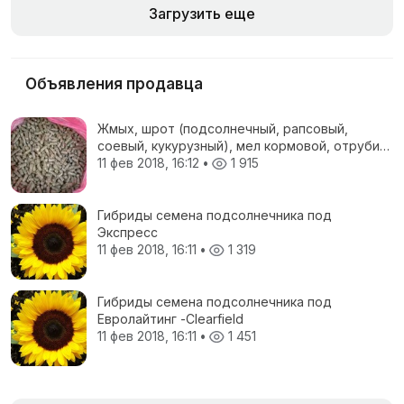
Загрузить еще
Объявления продавца
Жмых, шрот (подсолнечный, рапсовый,
соевый, кукурузный), мел кормовой, отруби
пшеничные, жом свекловичный, соя
11 фев 2018, 16:12
•
1 915
полножирная, ЗЦМ, Пеллеты топливные
Гибриды семена подсолнечника под
Экспресс
11 фев 2018, 16:11
•
1 319
Гибриды семена подсолнечника под
Евролайтинг -Сlearfield
11 фев 2018, 16:11
•
1 451