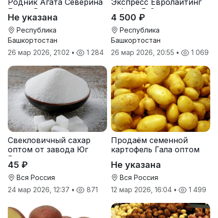
Родник Агата Северина
Экспресс Евролайтинг
Берта Вилора
гибрид F-G+
Не указана
4 500 ₽
Прохладненский Дарина
Росс Машук Катерина
Республика
Республика
Башкортостан
Башкортостан
26 мар 2026, 21:02
•
1 284
26 мар 2026, 20:55
•
1 069
Свекловичный сахар
Продаём семенной
оптом от завода Юг
картофель Гала оптом
Руси
от производителя
45 ₽
Не указана
Вся Россия
Вся Россия
24 мар 2026, 12:37
•
871
12 мар 2026, 16:04
•
1 499