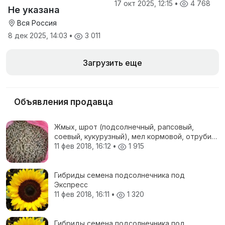
производителя
17 окт 2025, 12:15
•
4 768
Не указана
Вся Россия
8 дек 2025, 14:03
•
3 011
Загрузить еще
Объявления продавца
Жмых, шрот (подсолнечный, рапсовый,
соевый, кукурузный), мел кормовой, отруби
пшеничные, жом свекловичный, соя
11 фев 2018, 16:12
•
1 915
полножирная, ЗЦМ, Пеллеты топливные
Гибриды семена подсолнечника под
Экспресс
11 фев 2018, 16:11
•
1 320
Гибриды семена подсолнечника под