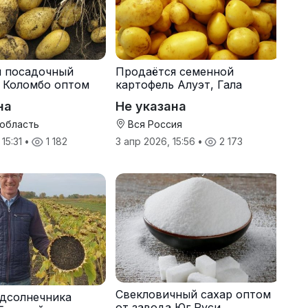
я посадочный
Продаётся семенной
 Коломбо оптом
картофель Алуэт, Гала
онн
оптом от производителя
на
Не указана
 область
Вся Россия
 15:31
•
1 182
3 апр 2026, 15:56
•
2 173
Свекловичный сахар оптом
дсолнечника
от завода Юг Руси