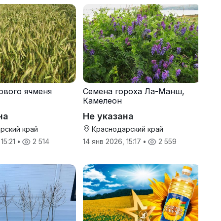
ового ячменя
Семена гороха Ла-Манш,
Камелеон
на
Не указана
рский край
Краснодарский край
 15:21
•
2 514
14 янв 2026, 15:17
•
2 559