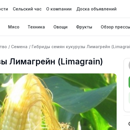
ости
Сельский час
О компании
Доска объявлений
Мясо
Техника
Овощи
Фрукты
Обзор пресс
тво
/
Семена
/
Гибриды семян кукурузы Лимагрейн (Limagrai
ы Лимагрейн (Limagrain)