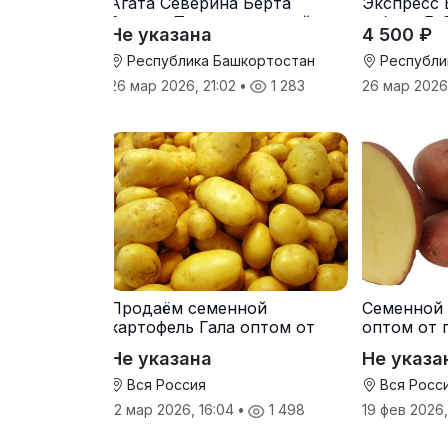
Агата Северина Берта
Экспресс 
Вилора Прохладненский
гибрид F-
Не указана
4 500 ₽
Дарина Росс Машук
Катерина
Республика Башкортостан
Республи
26 мар 2026, 21:02
•
1 283
26 мар 2026
Продаём семенной
Семенной 
картофель Гала оптом от
оптом от 
производителя
Не указана
Не указа
Вся Россия
Вся Росс
12 мар 2026, 16:04
•
1 498
19 фев 2026