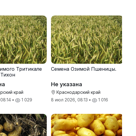
имого Тритикале
Семена Озимой Пшеницы.
 Тихон
на
Не указана
рский край
Краснодарский край
 08:14
•
1 029
8 июл 2026, 08:13
•
1 016