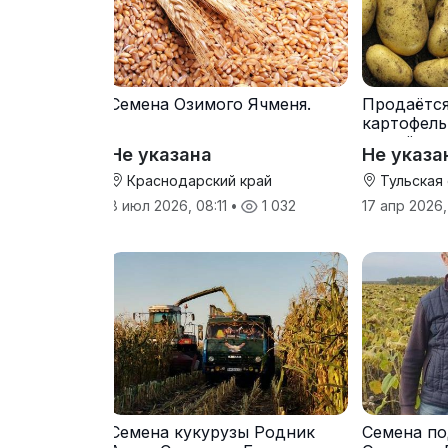
Семена Озимого Ячменя.
Продаётс
картофель
от трёх т
Не указана
Не указа
Краснодарский край
Тульская
8 июл 2026, 08:11
•
1 032
17 апр 2026,
Семена кукурузы Родник
Семена по