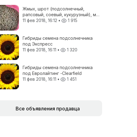
Жмых, шрот (подсолнечный,
рапсовый, соевый, кукурузный), мел
кормовой, отруби пшеничные, жом
11 фев 2018, 16:12
•
1 915
свекловичный, соя полножирная,
ЗЦМ, Пеллеты топливные
Гибриды семена подсолнечника
под Экспресс
11 фев 2018, 16:11
•
1 320
Гибриды семена подсолнечника
под Евролайтинг -Сlearfield
11 фев 2018, 16:11
•
1 451
Все объявления продавца