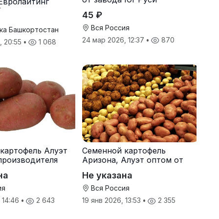
Евролайтинг
G+
45 ₽
Вся Россия
ка Башкортостан
24 мар 2026, 12:37
•
870
, 20:55
•
1 068
картофель Алуэт
Семенной картофель
производителя
Аризона, Алуэт оптом от
производителя
на
Не указана
ия
Вся Россия
, 14:46
•
2 643
19 янв 2026, 13:53
•
2 355