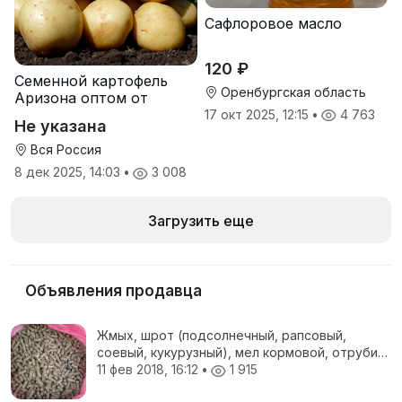
Сафлоровое масло
120 ₽
Семенной картофель
Оренбургская область
Аризона оптом от
производителя
17 окт 2025, 12:15
•
4 763
Не указана
Вся Россия
8 дек 2025, 14:03
•
3 008
Загрузить еще
Объявления продавца
Жмых, шрот (подсолнечный, рапсовый,
соевый, кукурузный), мел кормовой, отруби
пшеничные, жом свекловичный, соя
11 фев 2018, 16:12
•
1 915
полножирная, ЗЦМ, Пеллеты топливные