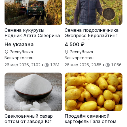
Семена кукурузы
Семена подсолнечника
Родник Агата Северина
Экспресс Евролайтинг
Берта Вилора
гибрид F-G+
Не указана
4 500 ₽
Прохладненский Дарина
Росс Машук Катерина
Республика
Республика
Башкортостан
Башкортостан
26 мар 2026, 21:02
•
1 281
26 мар 2026, 20:55
•
1 066
Свекловичный сахар
Продаём семенной
оптом от завода Юг
картофель Гала оптом
Руси
от производителя