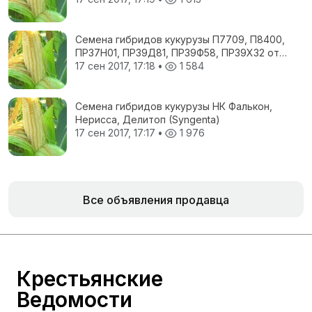
Семена гибридов кукурузы П7709, П8400,
ПР37Н01, ПР39Д81, ПР39Ф58, ПР39Х32 от
компании (Pioneer)
17 сен 2017, 17:18
•
1 584
Семена гибридов кукурузы НК Фалькон,
Нерисса, Делитоп (Syngenta)
17 сен 2017, 17:17
•
1 976
Все объявления продавца
Крестьянские
Ведомости