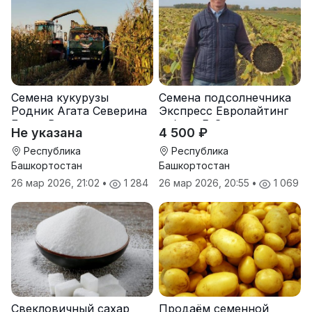
Семена кукурузы
Семена подсолнечника
Родник Агата Северина
Экспресс Евролайтинг
Берта Вилора
гибрид F-G+
Не указана
4 500 ₽
Прохладненский Дарина
Росс Машук Катерина
Республика
Республика
Башкортостан
Башкортостан
26 мар 2026, 21:02
•
1 284
26 мар 2026, 20:55
•
1 069
Свекловичный сахар
Продаём семенной