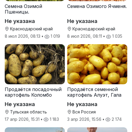
Семена Озимой
Семена Озимого Ячменя.
Пшеницы.
Не указана
Не указана
Краснодарский край
Краснодарский край
8 июл 2026, 08:13
•
1 019
8 июл 2026, 08:11
•
1 035
Продаётся посадочный
Продаётся семенной
картофель Коломбо
картофель Алуэт, Гала
оптом от трёх тонн
оптом от производителя
Не указана
Не указана
Тульская область
Вся Россия
17 апр 2026, 15:31
•
1 183
3 апр 2026, 15:56
•
2 174