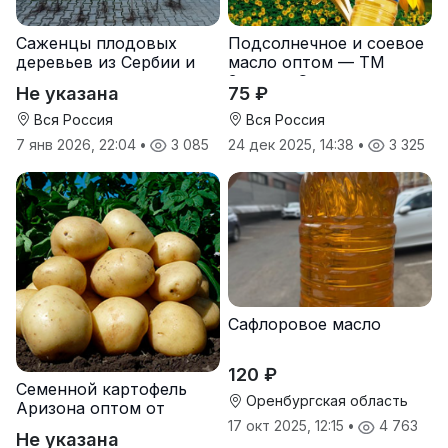
Саженцы плодовых
Подсолнечное и соевое
деревьев из Сербии и
масло оптом — ТМ
услуги прививки
Золотая Семечка
Не указана
75 ₽
Вся Россия
Вся Россия
7 янв 2026, 22:04
•
3 085
24 дек 2025, 14:38
•
3 325
Сафлоровое масло
120 ₽
Семенной картофель
Оренбургская область
Аризона оптом от
производителя
17 окт 2025, 12:15
•
4 763
Не указана