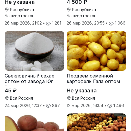
Не указана
4 500 ₽
Прохладненский Дарина
Росс Машук Катерина
Республика
Республика
Башкортостан
Башкортостан
26 мар 2026, 21:02
•
1 281
26 мар 2026, 20:55
•
1 066
Свекловичный сахар
Продаём семенной
оптом от завода Юг
картофель Гала оптом
Руси
от производителя
45 ₽
Не указана
Вся Россия
Вся Россия
24 мар 2026, 12:37
•
867
12 мар 2026, 16:04
•
1 496