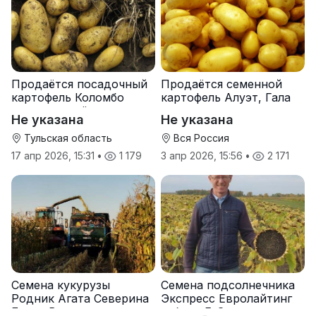
Продаётся посадочный
Продаётся семенной
картофель Коломбо
картофель Алуэт, Гала
оптом от трёх тонн
оптом от производителя
Не указана
Не указана
Тульская область
Вся Россия
17 апр 2026, 15:31
•
1 179
3 апр 2026, 15:56
•
2 171
Семена кукурузы
Семена подсолнечника
Родник Агата Северина
Экспресс Евролайтинг
Берта Вилора
гибрид F-G+