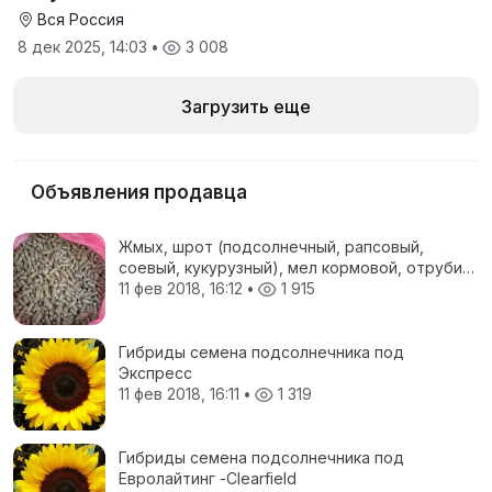
Вся Россия
8 дек 2025, 14:03
•
3 008
Загрузить еще
Объявления продавца
Жмых, шрот (подсолнечный, рапсовый,
соевый, кукурузный), мел кормовой, отруби
пшеничные, жом свекловичный, соя
11 фев 2018, 16:12
•
1 915
полножирная, ЗЦМ, Пеллеты топливные
Гибриды семена подсолнечника под
Экспресс
11 фев 2018, 16:11
•
1 319
Гибриды семена подсолнечника под
Евролайтинг -Сlearfield