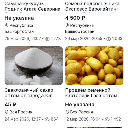
Семена кукурузы
Семена подсолнечника
Родник Агата Северина
Экспресс Евролайтинг
Берта Вилора
гибрид F-G+
Не указана
4 500 ₽
Прохладненский Дарина
Росс Машук Катерина
Республика
Республика
Башкортостан
Башкортостан
26 мар 2026, 21:02
•
1 278
26 мар 2026, 20:55
•
1 063
Свекловичный сахар
Продаём семенной
оптом от завода Юг
картофель Гала оптом
Руси
от производителя
45 ₽
Не указана
Вся Россия
Вся Россия
24 мар 2026, 12:37
•
864
12 мар 2026, 16:04
•
1 492