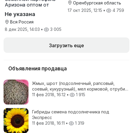
Оренбургская область
Аризона оптом от
производителя
17 окт 2025, 12:15
•
4 759
Не указана
Вся Россия
8 дек 2025, 14:03
•
3 005
Загрузить еще
Объявления продавца
Жмых, шрот (подсолнечный, рапсовый,
соевый, кукурузный), мел кормовой, отруби
пшеничные, жом свекловичный, соя
11 фев 2018, 16:12
•
1 915
полножирная, ЗЦМ, Пеллеты топливные
Гибриды семена подсолнечника под
Экспресс
11 фев 2018, 16:11
•
1 319