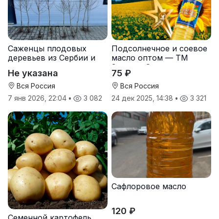
Саженцы плодовых
Подсолнечное и соевое
деревьев из Сербии и
масло оптом — ТМ
услуги прививки
Золотая Семечка
Не указана
75 ₽
Вся Россия
Вся Россия
7 янв 2026, 22:04
•
3 082
24 дек 2025, 14:38
•
3 321
Сафлоровое масло
120 ₽
Семенной картофель