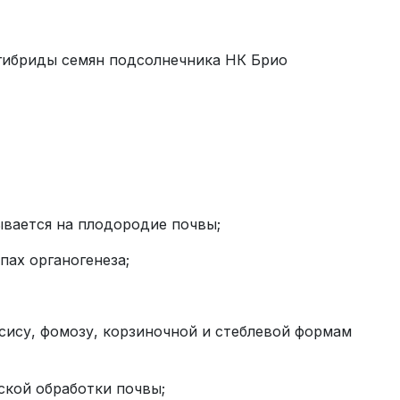
ибриды семян подсолнечника НК Брио
ывается на плодородие почвы;
пах органогенеза;
ису, фомозу, корзиночной и стеблевой формам
ской обработки почвы;