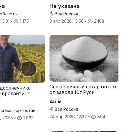
онн
оптом от производителя
на
Не указана
 область
Вся Россия
 15:31
•
1 175
3 апр 2026, 15:56
•
2 168
Свекловичный сахар оптом
дсолнечника
от завода Юг Руси
Евролайтинг
G+
45 ₽
Вся Россия
ка Башкортостан
24 мар 2026, 12:37
•
864
, 20:55
•
1 063