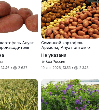
картофель Алуэт
Семенной картофель
производителя
Аризона, Алуэт оптом от
производителя
на
Не указана
ия
Вся Россия
, 14:46
•
2 637
19 янв 2026, 13:53
•
2 348