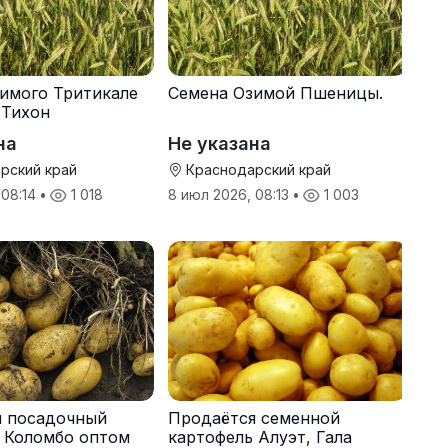
имого Тритикале
Семена Озимой Пшеницы.
 Тихон
на
Не указана
рский край
Краснодарский край
 08:14
•
1 018
8 июл 2026, 08:13
•
1 003
я посадочный
Продаётся семенной
 Коломбо оптом
картофель Алуэт, Гала