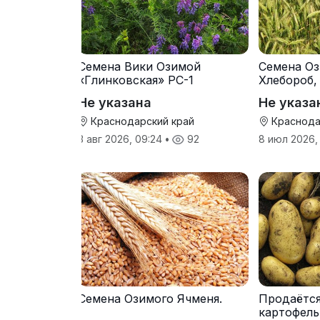
Семена Вики Озимой
Семена Оз
«Глинковская» РС-1
Хлебороб,
Не указана
Не указа
Краснодарский край
Краснода
3 авг 2026, 09:24
•
92
8 июл 2026,
Семена Озимого Ячменя.
Продаётс
картофель