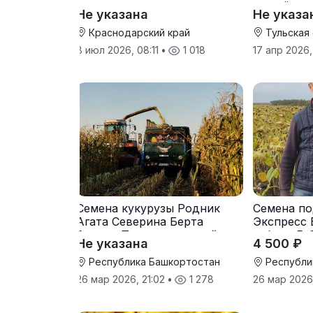
от трёх т
Не указана
Не указа
Краснодарский край
Тульская
8 июл 2026, 08:11
•
1 018
17 апр 2026,
Семена кукурузы Родник
Семена по
Агата Северина Берта
Экспресс 
Вилора Прохладненский
гибрид F-
Не указана
4 500 ₽
Дарина Росс Машук
Катерина
Республика Башкортостан
Республи
26 мар 2026, 21:02
•
1 278
26 мар 2026