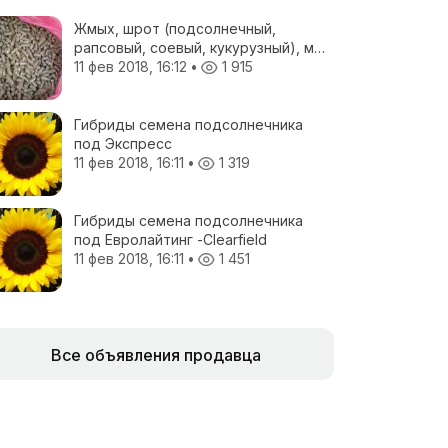
Жмых, шрот (подсолнечный,
рапсовый, соевый, кукурузный), мел
кормовой, отруби пшеничные, жом
11 фев 2018, 16:12
•
1 915
свекловичный, соя полножирная,
ЗЦМ, Пеллеты топливные
Гибриды семена подсолнечника
под Экспресс
11 фев 2018, 16:11
•
1 319
Гибриды семена подсолнечника
под Евролайтинг -Сlearfield
11 фев 2018, 16:11
•
1 451
Все объявления продавца