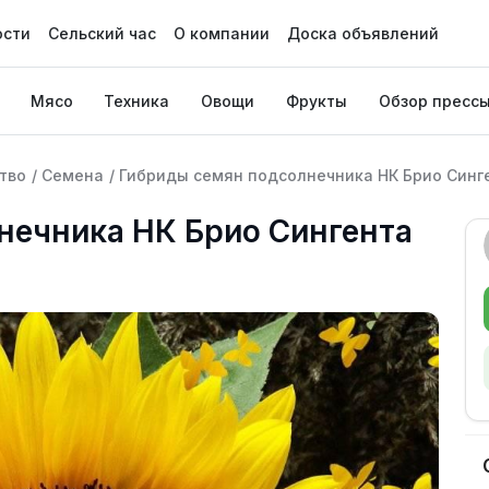
ости
Сельский час
О компании
Доска объявлений
Мясо
Техника
Овощи
Фрукты
Обзор пресс
тво
/
Семена
/
Гибриды семян подсолнечника НК Брио Синге
нечника НК Брио Сингента