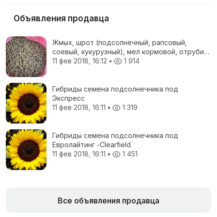
Объявления продавца
Жмых, шрот (подсолнечный, рапсовый,
соевый, кукурузный), мел кормовой, отруби
пшеничные, жом свекловичный, соя
11 фев 2018, 16:12
•
1 914
полножирная, ЗЦМ, Пеллеты топливные
Гибриды семена подсолнечника под
Экспресс
11 фев 2018, 16:11
•
1 319
Гибриды семена подсолнечника под
Евролайтинг -Сlearfield
11 фев 2018, 16:11
•
1 451
Все объявления продавца