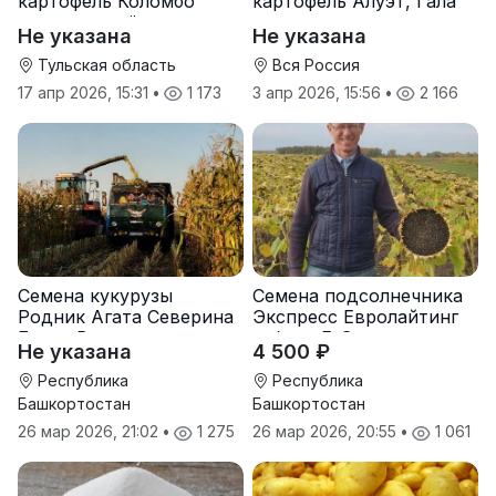
картофель Коломбо
картофель Алуэт, Гала
оптом от трёх тонн
оптом от производителя
Не указана
Не указана
Тульская область
Вся Россия
17 апр 2026, 15:31
•
1 173
3 апр 2026, 15:56
•
2 166
Семена кукурузы
Семена подсолнечника
Родник Агата Северина
Экспресс Евролайтинг
Берта Вилора
гибрид F-G+
Не указана
4 500 ₽
Прохладненский Дарина
Росс Машук Катерина
Республика
Республика
Башкортостан
Башкортостан
26 мар 2026, 21:02
•
1 275
26 мар 2026, 20:55
•
1 061