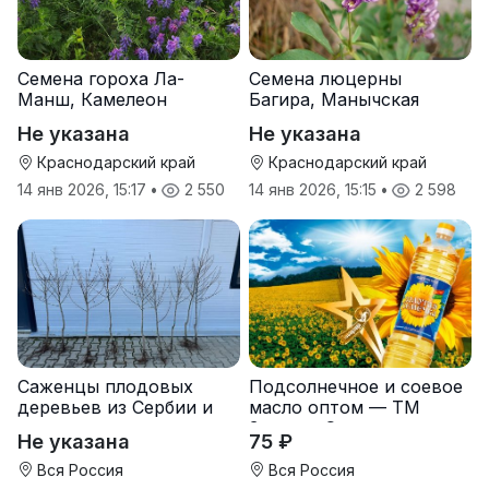
Семена гороха Ла-
Семена люцерны
Манш, Камелеон
Багира, Манычская
Не указана
Не указана
Краснодарский край
Краснодарский край
14 янв 2026, 15:17
•
2 550
14 янв 2026, 15:15
•
2 598
Саженцы плодовых
Подсолнечное и соевое
деревьев из Сербии и
масло оптом — ТМ
услуги прививки
Золотая Семечка
Не указана
75 ₽
Вся Россия
Вся Россия