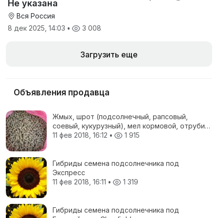
Не указана
Вся Россия
8 дек 2025, 14:03
•
3 008
Загрузить еще
Объявления продавца
Жмых, шрот (подсолнечный, рапсовый,
соевый, кукурузный), мел кормовой, отруби
пшеничные, жом свекловичный, соя
11 фев 2018, 16:12
•
1 915
полножирная, ЗЦМ, Пеллеты топливные
Гибриды семена подсолнечника под
Экспресс
11 фев 2018, 16:11
•
1 319
Гибриды семена подсолнечника под