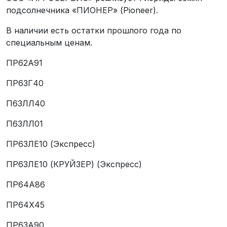
подсолнечника «ПИОНЕР» (Pioneer).
В наличии есть остатки прошлого года по
специальным ценам.
ПР62А91
ПР63Г40
П63ЛЛ40
П63ЛЛ01
ПР63ЛЕ10 (Экспресс)
ПР63ЛЕ10 (КРУЙЗЕР) (Экспресс)
ПР64А86
ПР64Х45
ПР63А90