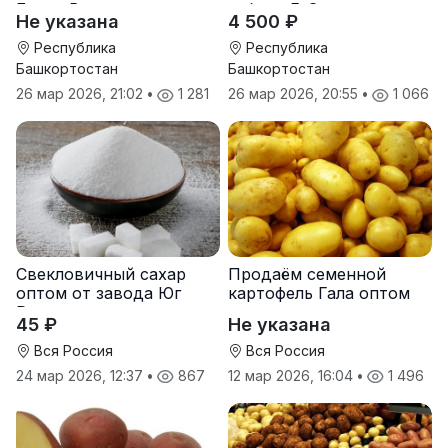
Берта Вилора
гибрид F-G+
Не указана
4 500 ₽
Прохладненский Дарина
Росс Машук Катерина
Республика
Республика
Башкортостан
Башкортостан
26 мар 2026, 21:02
•
1 281
26 мар 2026, 20:55
•
1 066
Свекловичный сахар
Продаём семенной
оптом от завода Юг
картофель Гала оптом
Руси
от производителя
45 ₽
Не указана
Вся Россия
Вся Россия
24 мар 2026, 12:37
•
867
12 мар 2026, 16:04
•
1 496