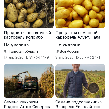
Продаётся посадочный
Продаётся семенной
картофель Коломбо
картофель Алуэт, Гала
оптом от трёх тонн
оптом от производителя
Не указана
Не указана
Тульская область
Вся Россия
17 апр 2026, 15:31
•
1 179
3 апр 2026, 15:56
•
2 171
Семена кукурузы
Семена подсолнечника
Родник Агата Северина
Экспресс Евролайтинг