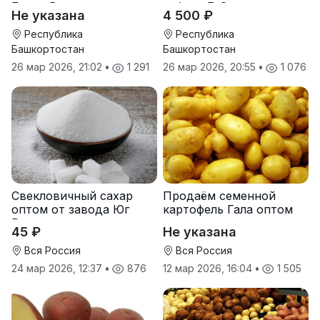
Берта Вилора
гибрид F-G+
Не указана
4 500 ₽
Прохладненский Дарина
Росс Машук Катерина
Республика
Республика
Башкортостан
Башкортостан
26 мар 2026, 21:02
•
1 291
26 мар 2026, 20:55
•
1 076
Свекловичный сахар
Продаём семенной
оптом от завода Юг
картофель Гала оптом
Руси
от производителя
45 ₽
Не указана
Вся Россия
Вся Россия
24 мар 2026, 12:37
•
876
12 мар 2026, 16:04
•
1 505