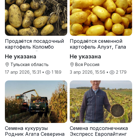
Продаётся посадочный
Продаётся семенной
картофель Коломбо
картофель Алуэт, Гала
оптом от трёх тонн
оптом от производителя
Не указана
Не указана
Тульская область
Вся Россия
17 апр 2026, 15:31
•
1 189
3 апр 2026, 15:56
•
2 179
Семена кукурузы
Семена подсолнечника
Родник Агата Северина
Экспресс Евролайтинг