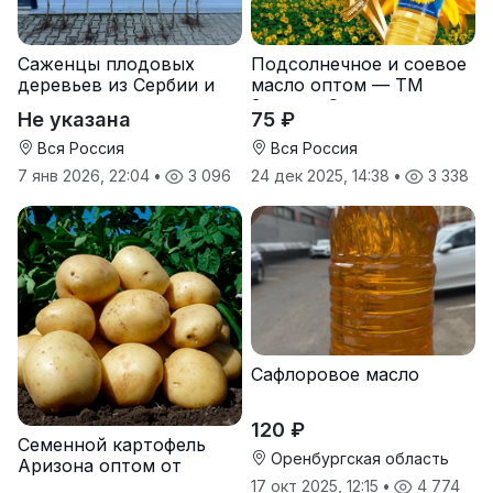
Саженцы плодовых
Подсолнечное и соевое
деревьев из Сербии и
масло оптом — ТМ
услуги прививки
Золотая Семечка
Не указана
75 ₽
Вся Россия
Вся Россия
7 янв 2026, 22:04
•
3 096
24 дек 2025, 14:38
•
3 338
Сафлоровое масло
120 ₽
Семенной картофель
Оренбургская область
Аризона оптом от
производителя
17 окт 2025, 12:15
•
4 774