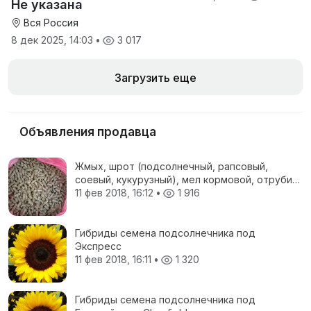
Не указана
Вся Россия
8 дек 2025, 14:03
•
3 017
Загрузить еще
Объявления продавца
Жмых, шрот (подсолнечный, рапсовый,
соевый, кукурузный), мел кормовой, отруби
пшеничные, жом свекловичный, соя
11 фев 2018, 16:12
•
1 916
полножирная, ЗЦМ, Пеллеты топливные
Гибриды семена подсолнечника под
Экспресс
11 фев 2018, 16:11
•
1 320
Гибриды семена подсолнечника под