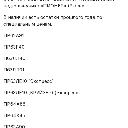
подсолнечника «ПИОНЕР» (Pioneer).
В наличии есть остатки прошлого года по
специальным ценам.
ПР62А91
ПР63Г40
П63ЛЛ40
П63ЛЛ01
ПР63ЛЕ10 (Экспресс)
ПР63ЛЕ10 (КРУЙЗЕР) (Экспресс)
ПР64А86
ПР64Х45
ПР63А90