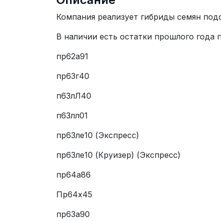
Компания реализует гибриды семян подс
В наличии есть остатки прошлого года
пр62а91
пр63г40
п63лЛ40
п63лл01
пр63ле10 (Экспресс)
пр63ле10 (Круизер) (Экспресс)
пр64а86
Пр64х45
пр63а90