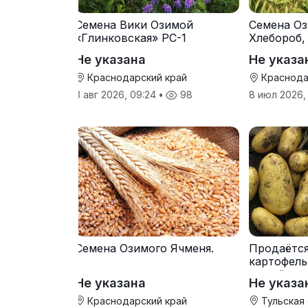
Семена Вики Озимой
Семена Оз
«Глинковская» РС-1
Хлебороб,
Не указана
Не указа
Краснодарский край
Краснода
3 авг 2026, 09:24
•
98
8 июл 2026,
Семена Озимого Ячменя.
Продаётс
картофель
от трёх т
Не указана
Не указа
Краснодарский край
Тульская