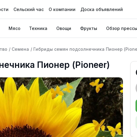
ости
Сельский час
О компании
Доска объявлений
Мясо
Техника
Овощи
Фрукты
Обзор пресс
тво
/
Семена
/
Гибриды семян подсолнечника Пионер (Pione
ечника Пионер (Pioneer)