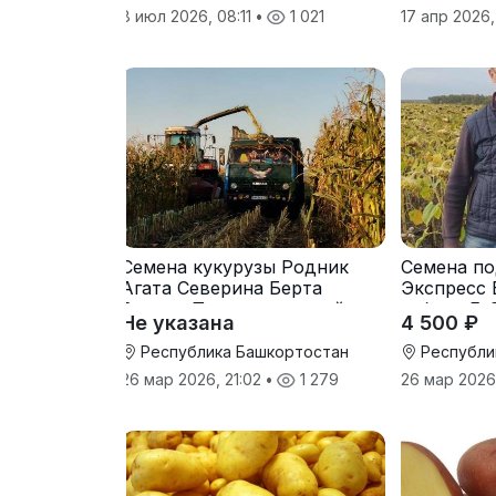
8 июл 2026, 08:11
•
1 021
17 апр 2026,
Семена кукурузы Родник
Семена по
Агата Северина Берта
Экспресс 
Вилора Прохладненский
гибрид F-
Не указана
4 500 ₽
Дарина Росс Машук
Катерина
Республика Башкортостан
Республи
26 мар 2026, 21:02
•
1 279
26 мар 2026