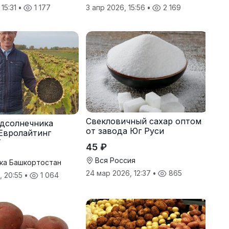
 15:31
•
1 177
3 апр 2026, 15:56
•
2 169
Свекловичный сахар оптом
дсолнечника
от завода Юг Руси
Евролайтинг
G+
45 ₽
Вся Россия
ка Башкортостан
24 мар 2026, 12:37
•
865
, 20:55
•
1 064