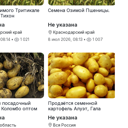
имого Тритикале
Семена Озимой Пшеницы.
 Тихон
на
Не указана
рский край
Краснодарский край
 08:14
•
1 021
8 июл 2026, 08:13
•
1 007
я посадочный
Продаётся семенной
 Коломбо оптом
картофель Алуэт, Гала
онн
оптом от производителя
на
Не указана
 область
Вся Россия