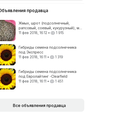
Объявления продавца
Жмых, шрот (подсолнечный,
рапсовый, соевый, кукурузный), мел
кормовой, отруби пшеничные, жом
11 фев 2018, 16:12
•
1 915
свекловичный, соя полножирная,
ЗЦМ, Пеллеты топливные
Гибриды семена подсолнечника
под Экспресс
11 фев 2018, 16:11
•
1 319
Гибриды семена подсолнечника
под Евролайтинг -Сlearfield
11 фев 2018, 16:11
•
1 451
Все объявления продавца