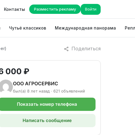
Контакты
Разместить рекламу
Войти
ы
Чутьё классиков
Международная панорама
Репл
Поделиться
er)
6 000 ₽
ООО АГРОСЕРВИС
был(а) 8 лет назад · 621 объявлений
Показать номер телефона
Написать сообщение