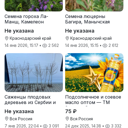
Семена гороха Ла-
Семена люцерны
Манш, Камелеон
Багира, Манычская
Не указана
Не указана
Краснодарский край
Краснодарский край
14 янв 2026, 15:17
•
2 562
14 янв 2026, 15:15
•
2 612
Саженцы плодовых
Подсолнечное и соевое
деревьев из Сербии и
масло оптом — ТМ
услуги прививки
Золотая Семечка
Не указана
75 ₽
Вся Россия
Вся Россия
7 янв 2026, 22:04
•
3 091
24 дек 2025, 14:38
•
3 332