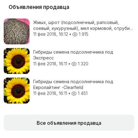
Объявления продавца
Жмых, шрот (подсолнечный, рапсовый,
соевый, кукурузный), мел кормовой, отруби
пшеничные, жом свекловичный, соя
11 фев 2018, 16:12
•
1 915
полножирная, ЗЦМ, Пеллеты топливные
Гибриды семена подсолнечника под
Экспресс
11 фев 2018, 16:11
•
1 320
Гибриды семена подсолнечника под
Евролайтинг -Сlearfield
11 фев 2018, 16:11
•
1 451
Все объявления продавца