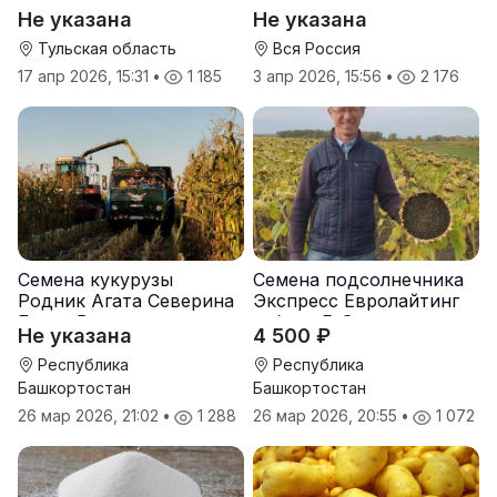
оптом от трёх тонн
оптом от производителя
Не указана
Не указана
Тульская область
Вся Россия
17 апр 2026, 15:31
•
1 185
3 апр 2026, 15:56
•
2 176
Семена кукурузы
Семена подсолнечника
Родник Агата Северина
Экспресс Евролайтинг
Берта Вилора
гибрид F-G+
Не указана
4 500 ₽
Прохладненский Дарина
Росс Машук Катерина
Республика
Республика
Башкортостан
Башкортостан
26 мар 2026, 21:02
•
1 288
26 мар 2026, 20:55
•
1 072