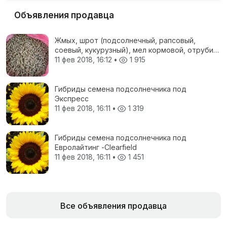
Объявления продавца
Жмых, шрот (подсолнечный, рапсовый,
соевый, кукурузный), мел кормовой, отруби
пшеничные, жом свекловичный, соя
11 фев 2018, 16:12
•
1 915
полножирная, ЗЦМ, Пеллеты топливные
Гибриды семена подсолнечника под
Экспресс
11 фев 2018, 16:11
•
1 319
Гибриды семена подсолнечника под
Евролайтинг -Сlearfield
11 фев 2018, 16:11
•
1 451
Все объявления продавца