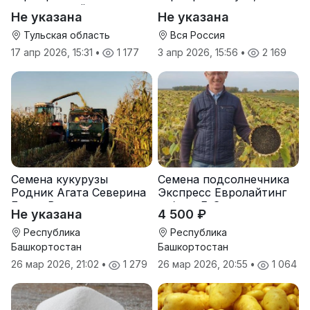
оптом от трёх тонн
оптом от производителя
Не указана
Не указана
Тульская область
Вся Россия
17 апр 2026, 15:31
•
1 177
3 апр 2026, 15:56
•
2 169
Семена кукурузы
Семена подсолнечника
Родник Агата Северина
Экспресс Евролайтинг
Берта Вилора
гибрид F-G+
Не указана
4 500 ₽
Прохладненский Дарина
Росс Машук Катерина
Республика
Республика
Башкортостан
Башкортостан
26 мар 2026, 21:02
•
1 279
26 мар 2026, 20:55
•
1 064