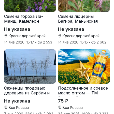
Семена гороха Ла-
Семена люцерны
Манш, Камелеон
Багира, Манычская
Не указана
Не указана
Краснодарский край
Краснодарский край
14 янв 2026, 15:17
•
2 553
14 янв 2026, 15:15
•
2 602
Саженцы плодовых
Подсолнечное и соевое
деревьев из Сербии и
масло оптом — ТМ
услуги прививки
Золотая Семечка
Не указана
75 ₽
Вся Россия
Вся Россия
7 янв 2026, 22:04
•
3 083
24 дек 2025, 14:38
•
3 323