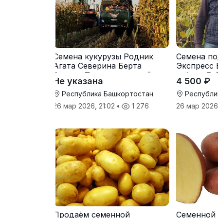
Семена кукурузы Родник
Семена по
Агата Северина Берта
Экспресс 
Вилора Прохладненский
гибрид F-
Не указана
4 500 ₽
Дарина Росс Машук
Катерина
Республика Башкортостан
Республи
26 мар 2026, 21:02
•
1 276
26 мар 2026
Продаём семенной
Семенной 