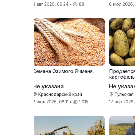
3 авг 2026, 09:24
•
88
8 июл 2026,
Семена Озимого Ячменя.
Продаётс
картофель
от трёх т
Не указана
Не указа
Краснодарский край
Тульская
8 июл 2026, 08:11
•
1 015
17 апр 2026,