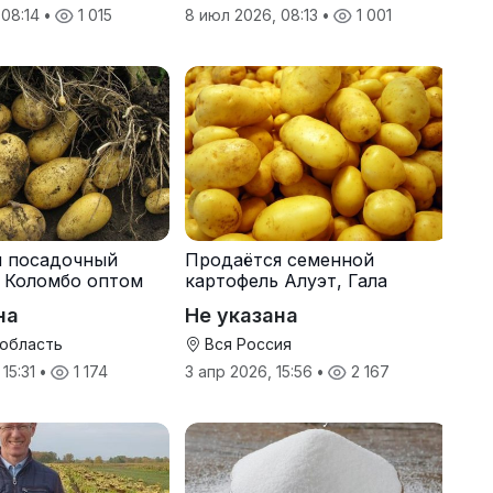
 08:14
•
1 015
8 июл 2026, 08:13
•
1 001
я посадочный
Продаётся семенной
 Коломбо оптом
картофель Алуэт, Гала
онн
оптом от производителя
на
Не указана
 область
Вся Россия
 15:31
•
1 174
3 апр 2026, 15:56
•
2 167