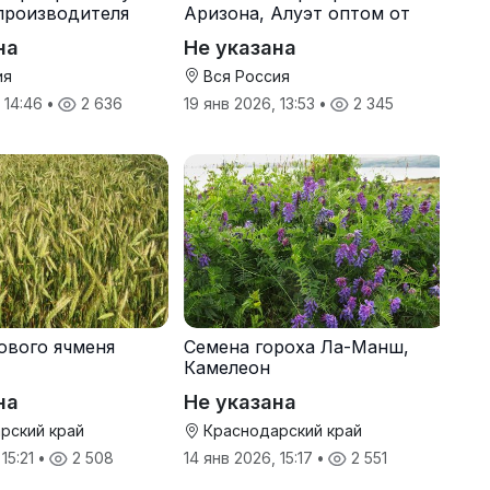
производителя
Аризона, Алуэт оптом от
производителя
на
Не указана
ия
Вся Россия
, 14:46
•
2 636
19 янв 2026, 13:53
•
2 345
ового ячменя
Семена гороха Ла-Манш,
Камелеон
на
Не указана
рский край
Краснодарский край
 15:21
•
2 508
14 янв 2026, 15:17
•
2 551