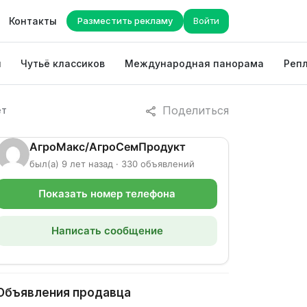
Контакты
Разместить рекламу
Войти
ы
Чутьё классиков
Международная панорама
Репл
Поделиться
ет
АгроМакс/АгроСемПродукт
был(а) 9 лет назад · 330 объявлений
Показать номер телефона
Написать сообщение
Объявления продавца