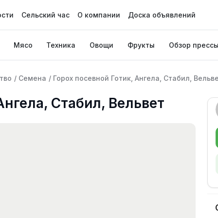
ости
Сельский час
О компании
Доска объявлений
Мясо
Техника
Овощи
Фрукты
Обзор пресс
тво
/
Семена
/
Горох посевной Готик, Ангела, Стабил, Вельв
Ангела, Стабил, Вельвет