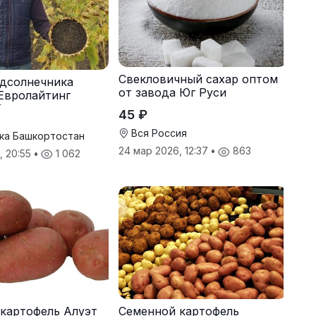
Свекловичный сахар оптом
дсолнечника
от завода Юг Руси
Евролайтинг
G+
45 ₽
Вся Россия
ка Башкортостан
24 мар 2026, 12:37
•
863
, 20:55
•
1 062
картофель Алуэт
Семенной картофель