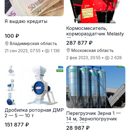
Я выдаю кредиты
Кормосмеситель,
кормораздатчик Melasty
100 ₽
(Турция)
287 877 ₽
Владимирская область
Московская область
21 сен 2023, 07:55
•
1 136
2 фев 2023, 20:55
•
2 628
Дробилка роторная ДМР
Перегрузчик Зерна 1 —
2 — 5 — 10 т
14 м, Зернопогрузчик
ТСШ-150
151 877 ₽
28 987 ₽