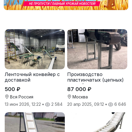
Ленточный конвейер с
Производство
доставкой
пластинчатых (цепных)
конвейеров
500 ₽
87 000 ₽
(транспортеров) под
заказ
Вся Россия
Москва
13 июн 2026, 12:22
•
2 584
20 апр 2025, 09:12
•
6 646