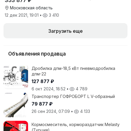
353 877 ₽
Московская область
12 дек 2021, 19:01
•
3 410
Загрузить еще
Объявления продавца
Дробилка дпм-18,5 кВт пневмодробилка
дпм-22
127 877 ₽
6 окт 2024, 18:52
•
4 789
Транспортер ГОФРОБОРТ L V-образный
79 877 ₽
26 сен 2024, 07:09
•
4 133
Кормосмеситель, кормораздатчик Melasty
(Турция)