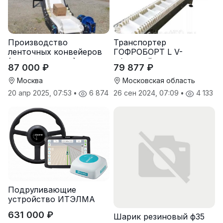
Производство
Транспортер
ленточных конвейеров
ГОФРОБОРТ L V-
(транспортеров) под
образный
87 000 ₽
79 877 ₽
заказ
Москва
Московская область
20 апр 2025, 07:53
•
6 874
26 сен 2024, 07:09
•
4 133
Подруливающие
устройство ИТЭЛМА
631 000 ₽
Шарик резиновый ф35