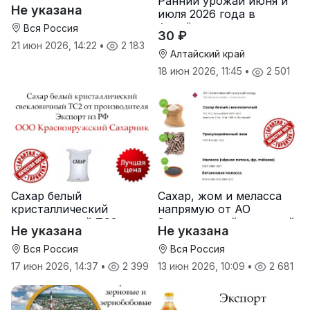
Ранний урожай июня и
производителя
Не указана
июля 2026 года в
Хохольский сахарный
Алтайском крае
комбинат
Вся Россия
30 ₽
21 июн 2026, 14:22
•
2 183
Алтайский край
18 июн 2026, 11:45
•
2 501
Сахар белый
Сахар, жом и меласса
кристаллический
напрямую от АО
свекловичный ТС2 от
Земетчинский сахарный
Не указана
Не указана
производителя
завод
Вся Россия
Вся Россия
17 июн 2026, 14:37
•
2 399
13 июн 2026, 10:09
•
2 681