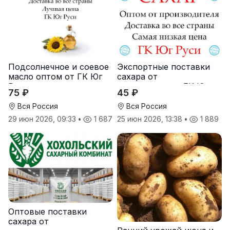
Подсолнечное и соевое
Экспортные поставки
масло оптом от ГК Юг
сахара от
Руси
производителя ГК Юг
75 ₽
45 ₽
Руси
Вся Россия
Вся Россия
29 июн 2026, 09:33
•
1 687
25 июн 2026, 13:38
•
1 889
Оптовые поставки
сахара от