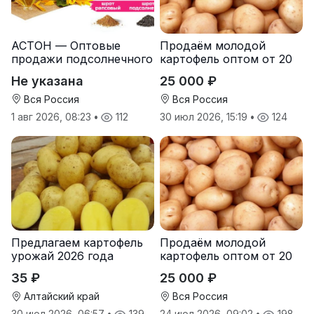
АСТОН — Оптовые
Продаём молодой
продажи подсолнечного
картофель оптом от 20
масла от завода.
тонн от производителя
Не указана
25 000 ₽
Экспорт
Вся Россия
Вся Россия
1 авг 2026, 08:23
•
112
30 июл 2026, 15:19
•
124
Предлагаем картофель
Продаём молодой
урожай 2026 года
картофель оптом от 20
тонн от производителя
35 ₽
25 000 ₽
Алтайский край
Вся Россия
30 июл 2026, 06:57
•
139
24 июл 2026, 09:02
•
198