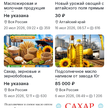
Масложировая и
Новый урожай овощей с
молочная продукция
алтайского поля прямым
СолПро — экспортные
оптом
Не указана
30 ₽
поставки
Вся Россия
Алтайский край
20 июл 2026, 09:22
•
359
16 июл 2026, 08:57
•
616
Сахар, зерновые и
Подсолнечное масло
зернобобовые,
наливом от завода Юг
масличные культуры,
Руси
Не указана
85 000 ₽
корма
Вся Россия
Вся Россия
15 июл 2026, 12:11
•
630
6 июл 2026, 08:49
•
1 206