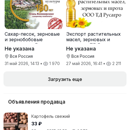
Сахар-песок, зерновые
Экспорт растительных
и зернобобовые
масел, зерновых и
культуры от Елань-
шрота от ТД Русагро
Не указана
Не указана
Коленовский СЗ
Вся Россия
Вся Россия
31 май 2026, 14:13
•
1 970
27 май 2026, 16:41
•
2 211
Загрузить еще
Объявления продавца
Картофель свежий
33 ₽