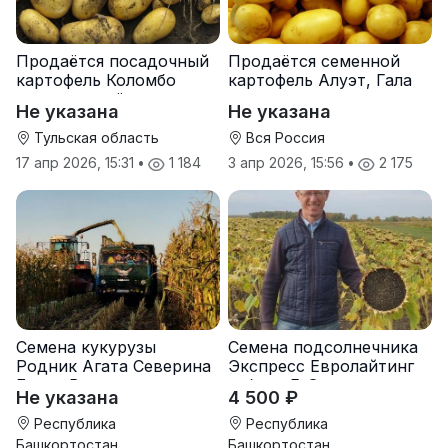
Продаётся посадочный
Продаётся семенной
картофель Коломбо
картофель Алуэт, Гала
оптом от трёх тонн
оптом от производителя
Не указана
Не указана
Тульская область
Вся Россия
17 апр 2026, 15:31
•
1 184
3 апр 2026, 15:56
•
2 175
Семена кукурузы
Семена подсолнечника
Родник Агата Северина
Экспресс Евролайтинг
Берта Вилора
гибрид F-G+
Не указана
4 500 ₽
Прохладненский Дарина
Росс Машук Катерина
Республика
Республика
Башкортостан
Башкортостан