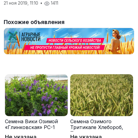
21 ноя 2019, 11:10
•
1411
Похожие объявления
Семена Вики Озимой
Семена Озимого
«Глинковская» РС-1
Тритикале Хлебороб,
Тихон
Не указана
Не указана