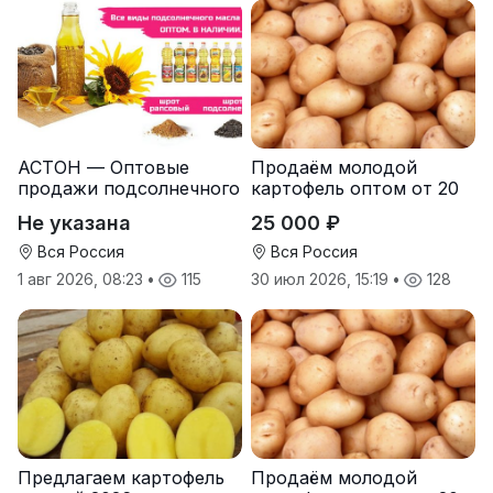
АСТОН — Оптовые
Продаём молодой
продажи подсолнечного
картофель оптом от 20
масла от завода.
тонн от производителя
Не указана
25 000 ₽
Экспорт
Вся Россия
Вся Россия
1 авг 2026, 08:23
•
115
30 июл 2026, 15:19
•
128
Предлагаем картофель
Продаём молодой