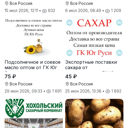
Вся Россия
Вся Россия
15 июл 2026, 12:11
•
632
6 июл 2026, 08:49
•
1 209
Подсолнечное и соевое
Экспортные поставки
масло оптом от ГК Юг
сахара от
Руси
производителя ГК Юг
75 ₽
45 ₽
Руси
Вся Россия
Вся Россия
29 июн 2026, 09:33
•
1 691
25 июн 2026, 13:38
•
1 892