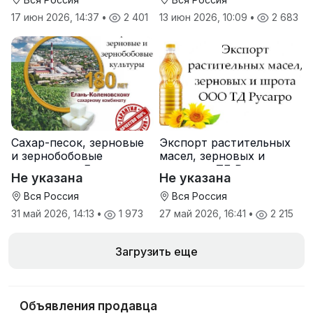
17 июн 2026, 14:37
•
2 401
13 июн 2026, 10:09
•
2 683
Сахар-песок, зерновые
Экспорт растительных
и зернобобовые
масел, зерновых и
культуры от Елань-
шрота от ТД Русагро
Не указана
Не указана
Коленовский СЗ
Вся Россия
Вся Россия
31 май 2026, 14:13
•
1 973
27 май 2026, 16:41
•
2 215
Загрузить еще
Объявления продавца