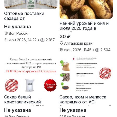
Оптовые поставки
сахара от
Ранний урожай июня и
производителя
Не указана
июля 2026 года в
Хохольский сахарный
Алтайском крае
комбинат
Вся Россия
30 ₽
21 июн 2026, 14:22
•
2 187
Алтайский край
18 июн 2026, 11:45
•
2 504
Сахар белый
Сахар, жом и меласса
кристаллический
напрямую от АО
свекловичный ТС2 от
Земетчинский сахарный
Не указана
Не указана
производителя
завод
Вся Россия
Вся Россия