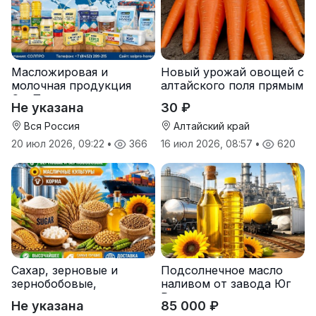
Масложировая и
Новый урожай овощей с
молочная продукция
алтайского поля прямым
СолПро — экспортные
оптом
Не указана
30 ₽
поставки
Вся Россия
Алтайский край
20 июл 2026, 09:22
•
366
16 июл 2026, 08:57
•
620
Сахар, зерновые и
Подсолнечное масло
зернобобовые,
наливом от завода Юг
масличные культуры,
Руси
Не указана
85 000 ₽
корма