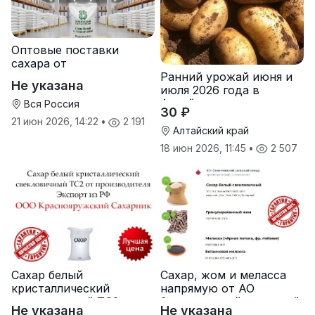
Оптовые поставки
сахара от
Ранний урожай июня и
производителя
Не указана
июля 2026 года в
Хохольский сахарный
Алтайском крае
комбинат
Вся Россия
30 ₽
21 июн 2026, 14:22
•
2 191
Алтайский край
18 июн 2026, 11:45
•
2 507
Сахар белый
Сахар, жом и меласса
кристаллический
напрямую от АО
свекловичный ТС2 от
Земетчинский сахарный
Не указана
Не указана
производителя
завод