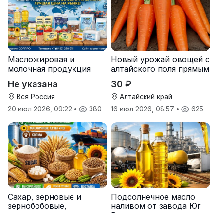
Масложировая и
Новый урожай овощей с
молочная продукция
алтайского поля прямым
СолПро — экспортные
оптом
Не указана
30 ₽
поставки
Вся Россия
Алтайский край
20 июл 2026, 09:22
•
380
16 июл 2026, 08:57
•
625
Сахар, зерновые и
Подсолнечное масло
зернобобовые,
наливом от завода Юг
масличные культуры,
Руси