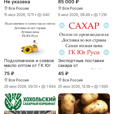
Не указана
85 000 ₽
корма
Вся Россия
Вся Россия
15 июл 2026, 12:11
•
640
6 июл 2026, 08:49
•
1 216
Подсолнечное и соевое
Экспортные поставки
масло оптом от ГК Юг
сахара от
Руси
производителя ГК Юг
75 ₽
45 ₽
Руси
Вся Россия
Вся Россия
29 июн 2026, 09:33
•
1 694
25 июн 2026, 13:38
•
1 895