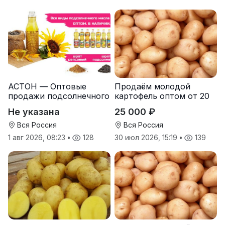
АСТОН — Оптовые
Продаём молодой
продажи подсолнечного
картофель оптом от 20
масла от завода.
тонн от производителя
Не указана
25 000 ₽
Экспорт
Вся Россия
Вся Россия
1 авг 2026, 08:23
•
128
30 июл 2026, 15:19
•
139