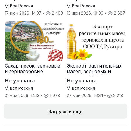
Вся Россия
Вся Россия
17 июн 2026, 14:37
•
2 403
13 июн 2026, 10:09
•
2 687
Сахар-песок, зерновые
Экспорт растительных
и зернобобовые
масел, зерновых и
культуры от Елань-
шрота от ТД Русагро
Не указана
Не указана
Коленовский СЗ
Вся Россия
Вся Россия
31 май 2026, 14:13
•
1 978
27 май 2026, 16:41
•
2 218
Загрузить еще