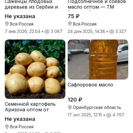
Саженцы плодовых
Подсолнечное и соевое
деревьев из Сербии и
масло оптом — ТМ
услуги прививки
Золотая Семечка
Не указана
75 ₽
Вся Россия
Вся Россия
7 янв 2026, 22:04
•
3 087
24 дек 2025, 14:38
•
3 327
Сафлоровое масло
120 ₽
Семенной картофель
Оренбургская область
Аризона оптом от
производителя
17 окт 2025, 12:15
•
4 767
Не указана
Вся Россия