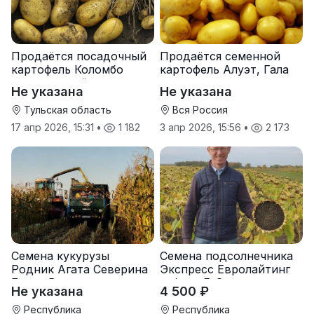
Продаётся посадочный
Продаётся семенной
картофель Коломбо
картофель Алуэт, Гала
оптом от трёх тонн
оптом от производителя
Не указана
Не указана
Тульская область
Вся Россия
17 апр 2026, 15:31
•
1 182
3 апр 2026, 15:56
•
2 173
Семена кукурузы
Семена подсолнечника
Родник Агата Северина
Экспресс Евролайтинг
Берта Вилора
гибрид F-G+
Не указана
4 500 ₽
Прохладненский Дарина
Росс Машук Катерина
Республика
Республика