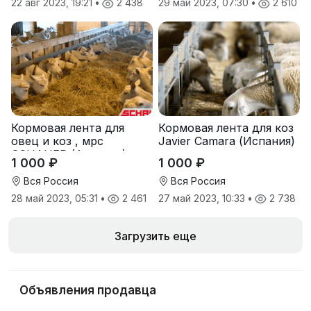
22 авг 2023, 19:21
•
2 438
29 май 2023, 07:30
•
2 610
Кормовая лента для
Кормовая лента для коз
овец и коз , мрс
Javier Camara (Испания)
SCHAUER (Австрия)
1 000 ₽
1 000 ₽
Вся Россия
Вся Россия
28 май 2023, 05:31
•
2 461
27 май 2023, 10:33
•
2 738
Загрузить еще
Объявления продавца