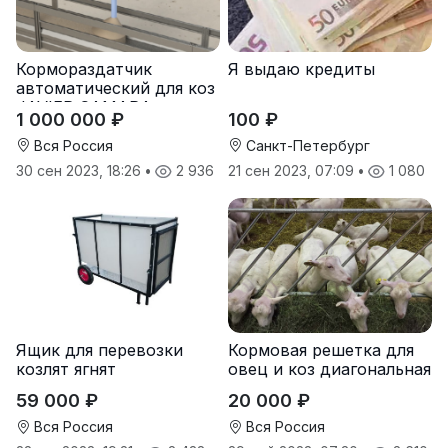
Кормораздатчик
Я выдаю кредиты
автоматический для коз
JAVIER CAMARA
1 000 000 ₽
100 ₽
(Испания)
Вся Россия
Санкт-Петербург
30 сен 2023, 18:26
•
2 936
21 сен 2023, 07:09
•
1 080
Ящик для перевозки
Кормовая решетка для
козлят ягнят
овец и коз диагональная
59 000 ₽
20 000 ₽
Вся Россия
Вся Россия