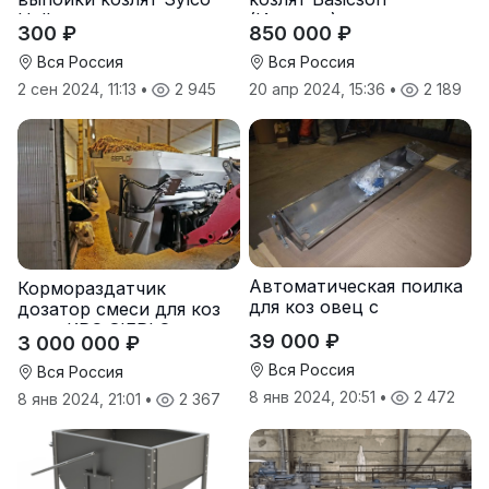
Hellas
(Испания)
300 ₽
850 000 ₽
Вся Россия
Вся Россия
2 сен 2024, 11:13
•
2 945
20 апр 2024, 15:36
•
2 189
Автоматическая поилка
Кормораздатчик
для коз овец с
дозатор смеси для коз
подогревом
овец КРС SIEPLO
39 000 ₽
3 000 000 ₽
Вся Россия
Вся Россия
8 янв 2024, 20:51
•
2 472
8 янв 2024, 21:01
•
2 367