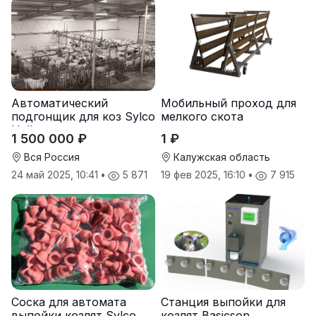
Автоматический
Мобильный проход для
подгонщик для коз Sylco
мелкого скота
Hellas
1 500 000 ₽
1 ₽
Вся Россия
Калужская область
24 май 2025, 10:41
•
5 871
19 фев 2025, 16:10
•
7 915
Соска для автомата
Станция выпойки для
выпойки козлят Sylco
козлят Basicson