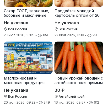
Сахар ГОСТ, зерновые,
Продаётся молодой
бобовые и масличные
картофель оптом от 20
культуры оптом
тонн от производителя
Не указана
Не указана
Вся Россия
Вся Россия
23 июл 2026, 13:09
•
184
22 июл 2026, 11:30
•
250
Масложировая и
Новый урожай овощей с
молочная продукция
алтайского поля прямым
СолПро — экспортные
оптом
Не указана
30 ₽
поставки
Вся Россия
Алтайский край
20 июл 2026, 09:22
•
349
16 июл 2026, 08:57
•
612