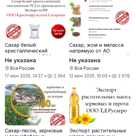
Сахар белый
Сахар, жом и меласса
кристаллический
напрямую от АО
свекловичный ТС2 от
Земетчинский сахарный
Не указана
Не указана
производителя
завод
Вся Россия
Вся Россия
17 июн 2026, 14:37
•
2 394
13 июн 2026, 10:09
•
2 678
Сахар-песок, зерновые
Экспорт растительных