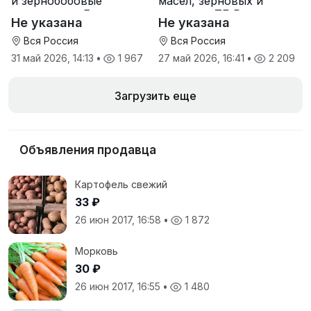
и зернобобовые
масел, зерновых и
культуры от Елань-
шрота от ТД Русагро
Не указана
Не указана
Коленовский СЗ
Вся Россия
Вся Россия
31 май 2026, 14:13
•
1 967
27 май 2026, 16:41
•
2 209
Загрузить еще
Объявления продавца
Картофель свежий
33 ₽
26 июн 2017, 16:58
•
1 872
Морковь
30 ₽
26 июн 2017, 16:55
•
1 480