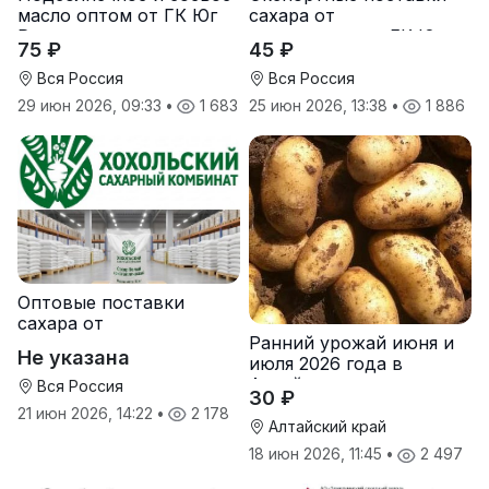
масло оптом от ГК Юг
сахара от
Руси
производителя ГК Юг
75 ₽
45 ₽
Руси
Вся Россия
Вся Россия
29 июн 2026, 09:33
•
1 683
25 июн 2026, 13:38
•
1 886
Оптовые поставки
сахара от
Ранний урожай июня и
производителя
Не указана
июля 2026 года в
Хохольский сахарный
Алтайском крае
комбинат
Вся Россия
30 ₽
21 июн 2026, 14:22
•
2 178
Алтайский край
18 июн 2026, 11:45
•
2 497