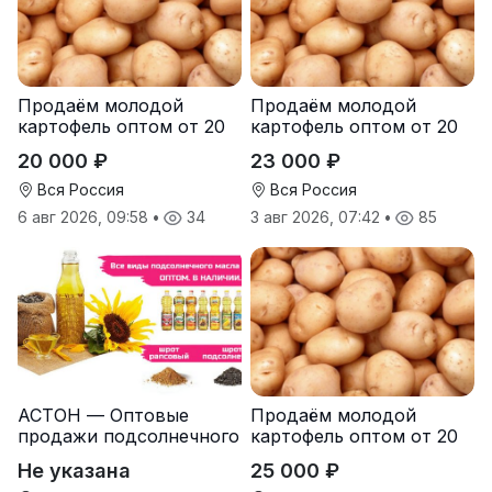
Продаём молодой
Продаём молодой
картофель оптом от 20
картофель оптом от 20
тонн от производителя
тонн от производителя
20 000 ₽
23 000 ₽
Вся Россия
Вся Россия
6 авг 2026, 09:58
•
34
3 авг 2026, 07:42
•
85
АСТОН — Оптовые
Продаём молодой
продажи подсолнечного
картофель оптом от 20
масла от завода.
тонн от производителя
Не указана
25 000 ₽
Экспорт