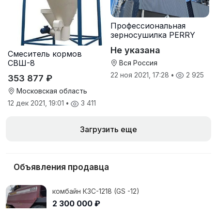
Профессиональная
зерносушилка PERRY
Не указана
Смеситель кормов
СВШ-8
Вся Россия
22 ноя 2021, 17:28
•
2 925
353 877 ₽
Московская область
12 дек 2021, 19:01
•
3 411
Загрузить еще
Объявления продавца
комбайн КЗС-1218 (GS -12)
2 300 000 ₽
18 фев 2018, 15:38
•
1 294