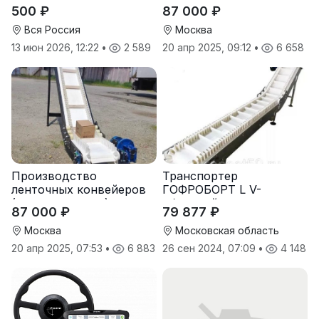
конвейеров
500 ₽
87 000 ₽
(транспортеров) под
заказ
Вся Россия
Москва
13 июн 2026, 12:22
•
2 589
20 апр 2025, 09:12
•
6 658
Производство
Транспортер
ленточных конвейеров
ГОФРОБОРТ L V-
(транспортеров) под
образный
87 000 ₽
79 877 ₽
заказ
Москва
Московская область
20 апр 2025, 07:53
•
6 883
26 сен 2024, 07:09
•
4 148