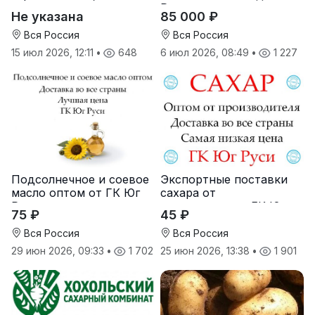
масличные культуры,
Руси
Не указана
85 000 ₽
корма
Вся Россия
Вся Россия
15 июл 2026, 12:11
•
648
6 июл 2026, 08:49
•
1 227
Подсолнечное и соевое
Экспортные поставки
масло оптом от ГК Юг
сахара от
Руси
производителя ГК Юг
75 ₽
45 ₽
Руси
Вся Россия
Вся Россия
29 июн 2026, 09:33
•
1 702
25 июн 2026, 13:38
•
1 901