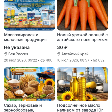
Масложировая и
Новый урожай овощей с
молочная продукция
алтайского поля прямым
СолПро — экспортные
оптом
Не указана
30 ₽
поставки
Вся Россия
Алтайский край
20 июл 2026, 09:22
•
400
16 июл 2026, 08:57
•
632
Сахар, зерновые и
Подсолнечное масло
зернобобовые,
наливом от завода Юг