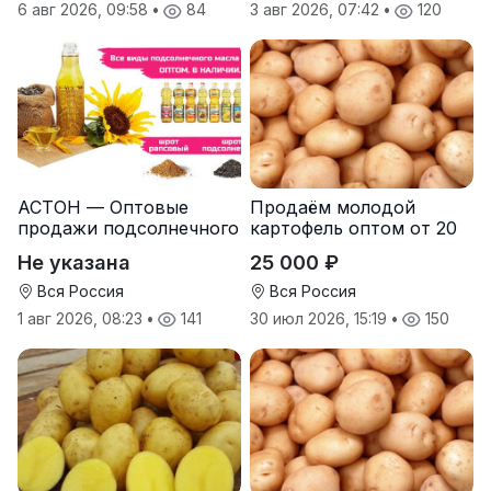
6 авг 2026, 09:58
•
84
3 авг 2026, 07:42
•
120
АСТОН — Оптовые
Продаём молодой
продажи подсолнечного
картофель оптом от 20
масла от завода.
тонн от производителя
Не указана
25 000 ₽
Экспорт
Вся Россия
Вся Россия
1 авг 2026, 08:23
•
141
30 июл 2026, 15:19
•
150