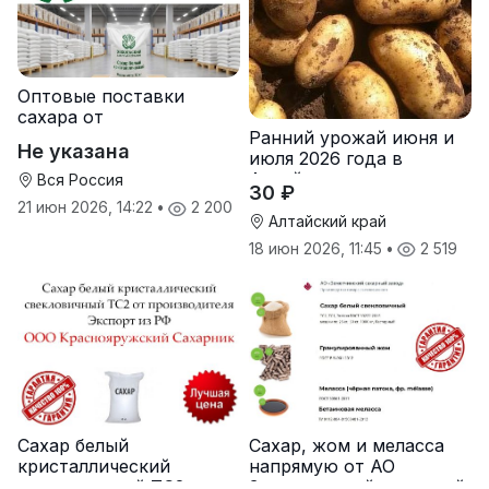
Оптовые поставки
сахара от
Ранний урожай июня и
производителя
Не указана
июля 2026 года в
Хохольский сахарный
Алтайском крае
комбинат
Вся Россия
30 ₽
21 июн 2026, 14:22
•
2 200
Алтайский край
18 июн 2026, 11:45
•
2 519
Сахар белый
Сахар, жом и меласса
кристаллический
напрямую от АО
свекловичный ТС2 от
Земетчинский сахарный