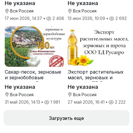
Не указана
Не указана
производителя
завод
Вся Россия
Вся Россия
17 июн 2026, 14:37
•
2 408
13 июн 2026, 10:09
•
2 692
Сахар-песок, зерновые
Экспорт растительных
и зернобобовые
масел, зерновых и
культуры от Елань-
шрота от ТД Русагро
Не указана
Не указана
Коленовский СЗ
Вся Россия
Вся Россия
31 май 2026, 14:13
•
1 981
27 май 2026, 16:41
•
2 222
Загрузить еще