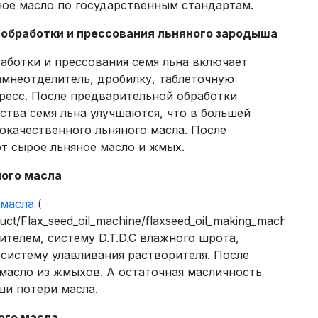
ное масло по государственным стандартам.
 обработки и прессования льняного зародыша
аботки и прессования семя льна включает
амнеотделитель, дробилку, таблеточную
есс. После предварительной обработки
ства семя льна улучшаются, что в большей
окачественного льняного масла. После
т сырое льняное масло и жмых.
ного масла
 масла
(
uct/Flax_seed_oil_machine/flaxseed_oil_making_machine_35
ителем, систему D.T.D.C влажного шрота,
систему улавливания растворителя. После
масло из жмыхов. А остаточная масличность
ши потери масла.
ого масла