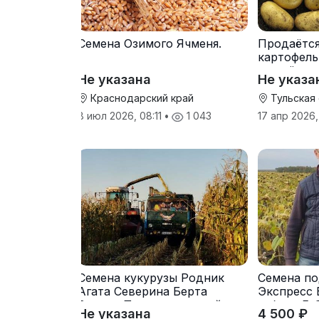
Семена Озимого Ячменя.
Продаётс
картофель
от трёх т
Не указана
Не указа
Краснодарский край
Тульская
8 июл 2026, 08:11
•
1 043
17 апр 2026,
Семена кукурузы Родник
Семена по
Агата Северина Берта
Экспресс 
Вилора Прохладненский
гибрид F-
Не указана
4 500 ₽
Дарина Росс Машук