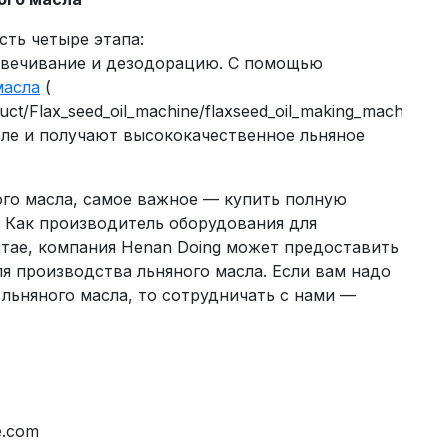
сть четыре этапа:
цвечивание и дезодорацию. С помощью
масла
(
uct/Flax_seed_oil_machine/flaxseed_oil_making_machine_36
сле и получают высококачественное льняное
ого масла, самое важное — купить полную
. Как производитель оборудования для
итае, компания Henan Doing может предоставить
я производства льняного масла. Если вам надо
льняного масла, то сотрудничать с нами —
e.com