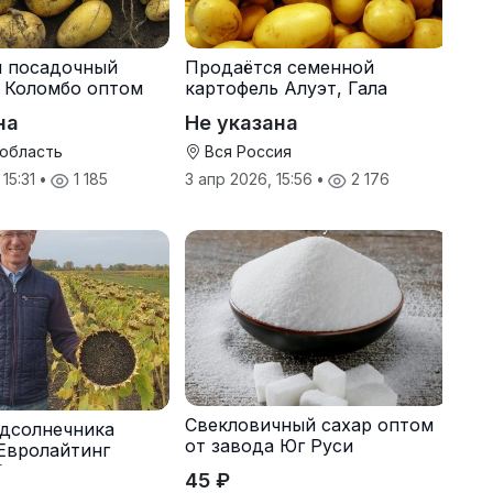
я посадочный
Продаётся семенной
 Коломбо оптом
картофель Алуэт, Гала
онн
оптом от производителя
на
Не указана
 область
Вся Россия
 15:31
•
1 185
3 апр 2026, 15:56
•
2 176
Свекловичный сахар оптом
дсолнечника
от завода Юг Руси
Евролайтинг
G+
45 ₽