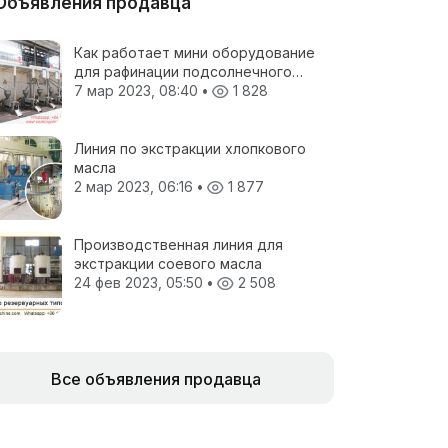
Объявления продавца
Как работает мини оборудование
для рафинации подсолнечного
масла на заводе по рафинации
7 мар 2023, 08:40
•
1 828
масла?
Линия по экстракции хлопкового
масла
2 мар 2023, 06:16
•
1 877
Производственная линия для
экстракции соевого масла
24 фев 2023, 05:50
•
2 508
Все объявления продавца