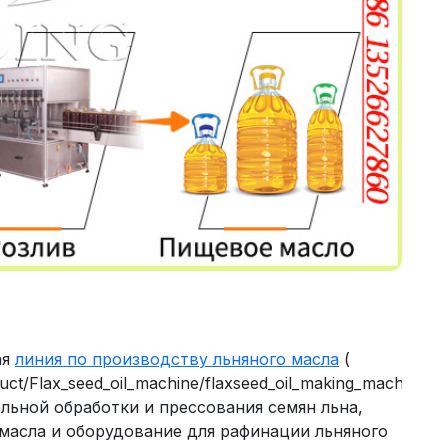
ая
линия по производству льняного масла
(
uct/Flax_seed_oil_machine/flaxseed_oil_making_machine_33
льной обработки и прессования семян льна,
масла и оборудование для рафинации льняного