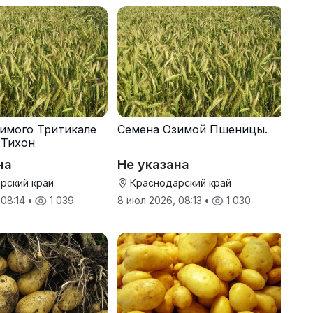
имого Тритикале
Семена Озимой Пшеницы.
 Тихон
на
Не указана
рский край
Краснодарский край
 08:14
•
1 039
8 июл 2026, 08:13
•
1 030