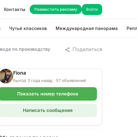
Контакты
Разместить рекламу
Войти
ы
Чутьё классиков
Международная панорама
Репл
Поделиться
аводе по производству
Fiona
был(а) 3 года назад · 57 объявлений
Показать номер телефона
Написать сообщение