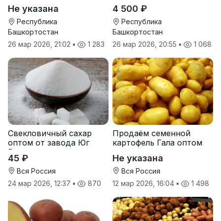
Берта Вилора
гибрид F-G+
Не указана
4 500 ₽
Прохладненский Дарина
Росс Машук Катерина
Республика
Республика
Башкортостан
Башкортостан
26 мар 2026, 21:02
•
1 283
26 мар 2026, 20:55
•
1 068
Свекловичный сахар
Продаём семенной
оптом от завода Юг
картофель Гала оптом
Руси
от производителя
45 ₽
Не указана
Вся Россия
Вся Россия
24 мар 2026, 12:37
•
870
12 мар 2026, 16:04
•
1 498