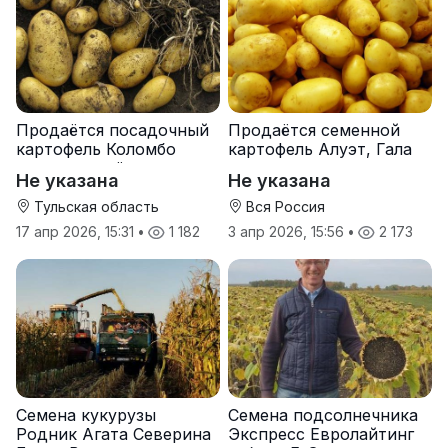
Продаётся посадочный
Продаётся семенной
картофель Коломбо
картофель Алуэт, Гала
оптом от трёх тонн
оптом от производителя
Не указана
Не указана
Тульская область
Вся Россия
17 апр 2026, 15:31
•
1 182
3 апр 2026, 15:56
•
2 173
Семена кукурузы
Семена подсолнечника
Родник Агата Северина
Экспресс Евролайтинг