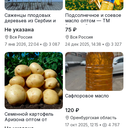
Саженцы плодовых
Подсолнечное и соевое
деревьев из Сербии и
масло оптом — ТМ
услуги прививки
Золотая Семечка
Не указана
75 ₽
Вся Россия
Вся Россия
7 янв 2026, 22:04
•
3 087
24 дек 2025, 14:38
•
3 327
Сафлоровое масло
120 ₽
Семенной картофель
Оренбургская область
Аризона оптом от
производителя
17 окт 2025, 12:15
•
4 767