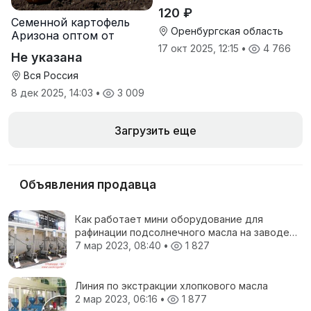
120 ₽
Семенной картофель
Оренбургская область
Аризона оптом от
производителя
17 окт 2025, 12:15
•
4 766
Не указана
Вся Россия
8 дек 2025, 14:03
•
3 009
Загрузить еще
Объявления продавца
Как работает мини оборудование для
рафинации подсолнечного масла на заводе
по рафинации масла?
7 мар 2023, 08:40
•
1 827
Линия по экстракции хлопкового масла
2 мар 2023, 06:16
•
1 877