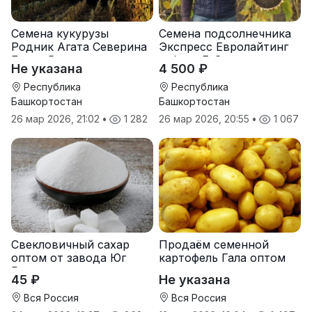
Семена кукурузы
Семена подсолнечника
Родник Агата Северина
Экспресс Евролайтинг
Берта Вилора
гибрид F-G+
Не указана
4 500 ₽
Прохладненский Дарина
Росс Машук Катерина
Республика
Республика
Башкортостан
Башкортостан
26 мар 2026, 21:02
•
1 282
26 мар 2026, 20:55
•
1 067
Свекловичный сахар
Продаём семенной
оптом от завода Юг
картофель Гала оптом
Руси
от производителя
45 ₽
Не указана
Вся Россия
Вся Россия