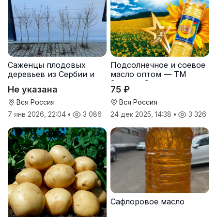
Саженцы плодовых
Подсолнечное и соевое
деревьев из Сербии и
масло оптом — ТМ
услуги прививки
Золотая Семечка
Не указана
75 ₽
Вся Россия
Вся Россия
7 янв 2026, 22:04
•
3 086
24 дек 2025, 14:38
•
3 326
Сафлоровое масло