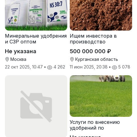
Минеральные удобрения
Ищем инвестора в
и СЗР оптом
производство
природных
Не указана
500 000 000 ₽
почвоулучшителей
Москва
Курганская область
22 окт 2025, 10:47
•
4 262
11 июн 2025, 20:38
•
5 078
Услуги по внесению
удобрений по
переувлажненному