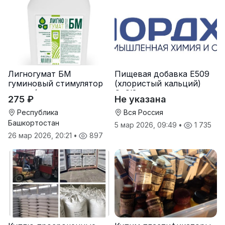
Лигногумат БМ
Пищевая добавка Е509
гуминовый стимулятор
(хлористый кальций)
роста (гумат калия с
CaCl2
275 ₽
Не указана
фульвовыми кислотами)
Республика
Вся Россия
Башкортостан
5 мар 2026, 09:49
•
1 735
26 мар 2026, 20:21
•
897