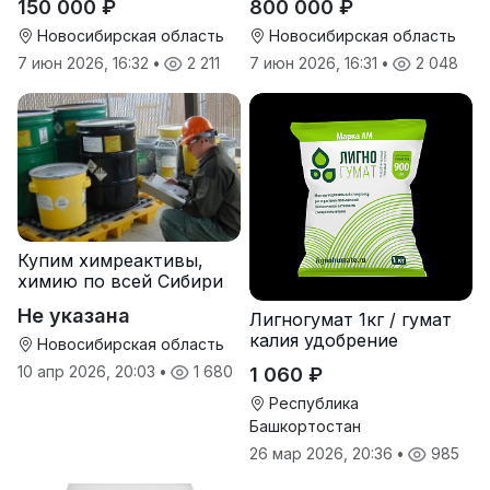
150 000 ₽
800 000 ₽
Экстраплан
просрочка)
Новосибирская область
Новосибирская область
7 июн 2026, 16:32
•
2 211
7 июн 2026, 16:31
•
2 048
Купим химреактивы,
химию по всей Сибири
Не указана
Лигногумат 1кг / гумат
калия удобрение
Новосибирская область
10 апр 2026, 20:03
•
1 680
1 060 ₽
Республика
Башкортостан
26 мар 2026, 20:36
•
985