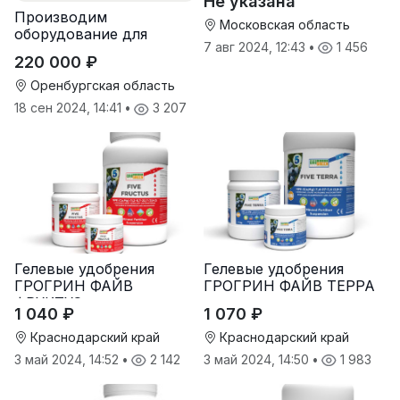
Не указана
грунту, услуги по
Производим
опрыскиванию полей,
Московская область
оборудование для
услуги пневмо
7 авг 2024, 12:43
•
1 456
гранулирования корма
220 000 ₽
Оренбургская область
18 сен 2024, 14:41
•
3 207
Гелевые удобрения
Гелевые удобрения
ГРОГРИН ФАЙВ
ГРОГРИН ФАЙВ ТЕРРА
ФРУКТУС
1 040 ₽
1 070 ₽
Краснодарский край
Краснодарский край
3 май 2024, 14:52
•
2 142
3 май 2024, 14:50
•
1 983