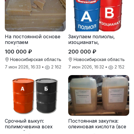
На постоянной основе
Закупаем полиолы,
покупаем
изоцианаты,
парафиносодержащие
компоненты для
100 000 ₽
200 000 ₽
продукты
пенополиуретана (ППУ)
Новосибирская область
Новосибирская область
7 июн 2026, 16:33
•
2 162
7 июн 2026, 16:32
•
2 152
Срочный выкуп:
Постоянная закупка:
полимочевина всех
олеиновая кислота (все
типов, Эластоплан,
виды, склады,