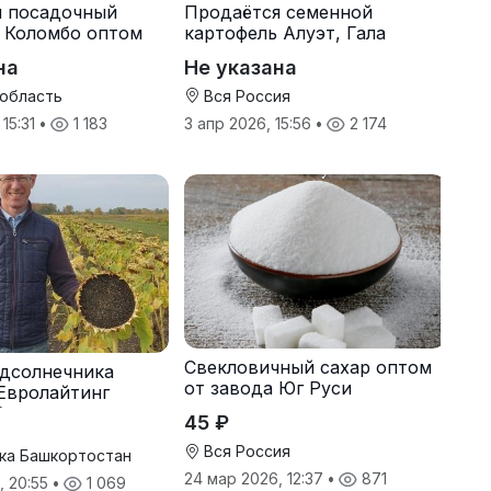
я посадочный
Продаётся семенной
 Коломбо оптом
картофель Алуэт, Гала
онн
оптом от производителя
на
Не указана
 область
Вся Россия
 15:31
•
1 183
3 апр 2026, 15:56
•
2 174
Свекловичный сахар оптом
дсолнечника
от завода Юг Руси
Евролайтинг
G+
45 ₽
Вся Россия
ка Башкортостан
24 мар 2026, 12:37
•
871
, 20:55
•
1 069