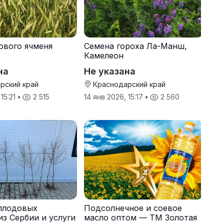
ового ячменя
Семена гороха Ла-Манш,
Камелеон
на
Не указана
рский край
Краснодарский край
 15:21
•
2 515
14 янв 2026, 15:17
•
2 560
плодовых
Подсолнечное и соевое
из Сербии и услуги
масло оптом — ТМ Золотая