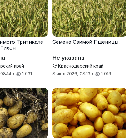
имого Тритикале
Семена Озимой Пшеницы.
 Тихон
на
Не указана
рский край
Краснодарский край
 08:14
•
1 031
8 июл 2026, 08:13
•
1 019