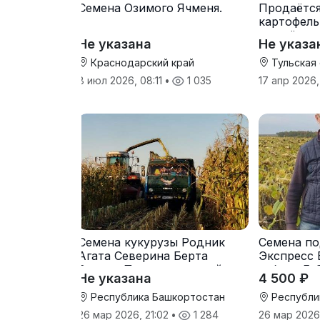
Семена Озимого Ячменя.
Продаётс
картофель
от трёх т
Не указана
Не указа
Краснодарский край
Тульская
8 июл 2026, 08:11
•
1 035
17 апр 2026,
Семена кукурузы Родник
Семена по
Агата Северина Берта
Экспресс 
Вилора Прохладненский
гибрид F-
Не указана
4 500 ₽
Дарина Росс Машук
Катерина
Республика Башкортостан
Республи
26 мар 2026, 21:02
•
1 284
26 мар 2026