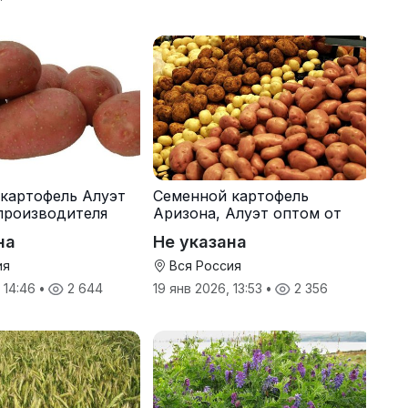
картофель Алуэт
Семенной картофель
производителя
Аризона, Алуэт оптом от
производителя
на
Не указана
ия
Вся Россия
, 14:46
•
2 644
19 янв 2026, 13:53
•
2 356