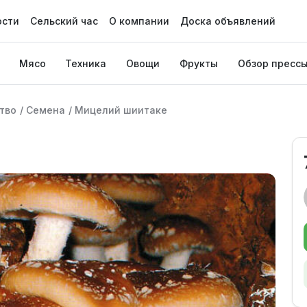
ости
Сельский час
О компании
Доска объявлений
Мясо
Техника
Овощи
Фрукты
Обзор пресс
тво
/
Семена
/
Мицелий шиитаке