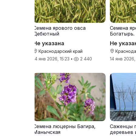
Семена ярового овса
Семена яр
Дебютный
Богатырь.
Не указана
Не указа
Краснодарский край
Краснода
14 янв 2026, 15:23
•
2 440
14 янв 2026,
Семена люцерны Багира,
Саженцы 
Манычская
деревьев 