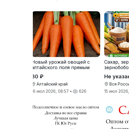
Новый урожай овощей с
Сахар, зе
алтайского поля прямым
зернобобо
оптом
культуры,
30 ₽
Не указа
Алтайский край
Вся Росс
16 июл 2026, 08:57
•
626
15 июл 2026,