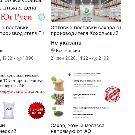
ые поставки
Оптовые поставки сахара от
 производителя ГК
производителя Хохольский
сахарный комбинат
Не указана
ия
Вся Россия
, 13:38
•
1 896
21 июн 2026, 14:22
•
2 192
ый
Сахар, жом и меласса
ческий
напрямую от АО