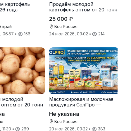
м картофель
Продаём молодой
26 года
картофель оптом от 20 тонн
от производителя
25 000 ₽
й край
Вся Россия
, 06:57
•
156
24 июл 2026, 09:02
•
214
я молодой
Масложировая и молочная
 оптом от 20 тонн
продукция СолПро —
одителя
экспортные поставки
на
Не указана
ия
Вся Россия
 11:30
•
269
20 июл 2026, 09:22
•
383