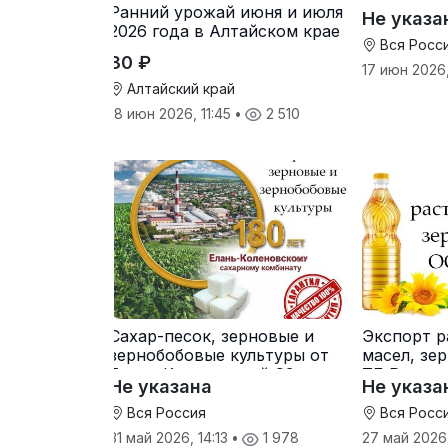
свеклович
Ранний урожай июня и июля
Не указа
производ
2026 года в Алтайском крае
Вся Росс
30 ₽
17 июн 2026
Алтайский край
18 июн 2026, 11:45
•
2 510
Сахар-песок, зерновые и
Экспорт р
зернобобовые культуры от
масел, зе
Елань-Коленовский СЗ
ТД Русагр
Не указана
Не указа
Вся Россия
Вся Росс
31 май 2026, 14:13
•
1 978
27 май 2026,