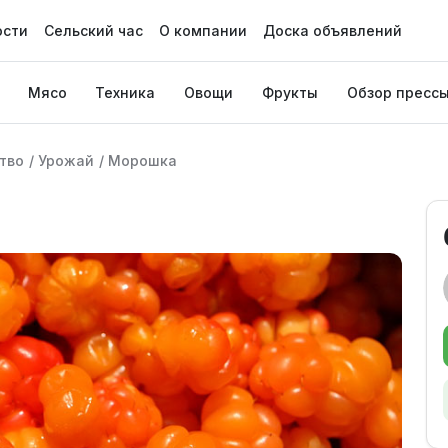
ости
Сельский час
О компании
Доска объявлений
Мясо
Техника
Овощи
Фрукты
Обзор пресс
тво
/
Урожай
/
Морошка