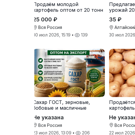
Продаём молодой
Предлагае
картофель оптом от 20 тонн
урожай 20
от производителя
25 000 ₽
35 ₽
Вся Россия
Алтайски
30 июл 2026, 15:19
•
139
30 июл 2026
Сахар ГОСТ, зерновые,
Продаётс
бобовые и масличные
картофель
культуры оптом
от произв
Не указана
Не указа
Вся Россия
Вся Росс
23 июл 2026, 13:09
•
206
22 июл 2026,