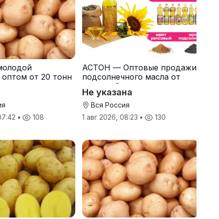
молодой
АСТОН — Оптовые продажи
 оптом от 20 тонн
подсолнечного масла от
одителя
завода. Экспорт
Не указана
ия
Вся Россия
 07:42
•
108
1 авг 2026, 08:23
•
130