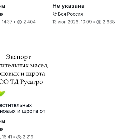
ный ТС2 от
Земетчинский сахарный
на
Не указана
ителя
завод
ия
Вся Россия
, 14:37
•
2 404
13 июн 2026, 10:09
•
2 688
астительных
рновых и шрота от
о
на
ия
 16:41
•
2 219