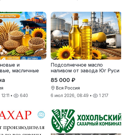
рновые и
Подсолнечное масло
вые, масличные
наливом от завода Юг Руси
 корма
на
85 000 ₽
ия
Вся Россия
 12:11
•
640
6 июл 2026, 08:49
•
1 217