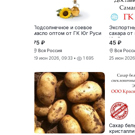
Подсолнечное и соевое
Экспортн
масло оптом от ГК Юг Руси
сахара от
Юг Руси
75 ₽
45 ₽
Вся Россия
Вся Росс
29 июн 2026, 09:33
•
1 695
25 июн 2026
Сахар бел
кристалли