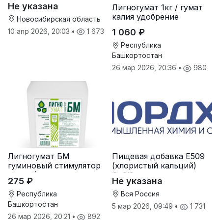
Не указана
Лигногумат 1кг / гумат
калия удобрение
Новосибирская область
10 апр 2026, 20:03
•
1 673
1 060 ₽
Республика
Башкортостан
26 мар 2026, 20:36
•
980
Лигногумат БМ
Пищевая добавка Е509
гуминовый стимулятор
(хлористый кальций)
роста (гумат калия с
CaCl2
275 ₽
Не указана
фульвовыми кислотами)
Республика
Вся Россия
Башкортостан
5 мар 2026, 09:49
•
1 731
26 мар 2026, 20:21
•
892