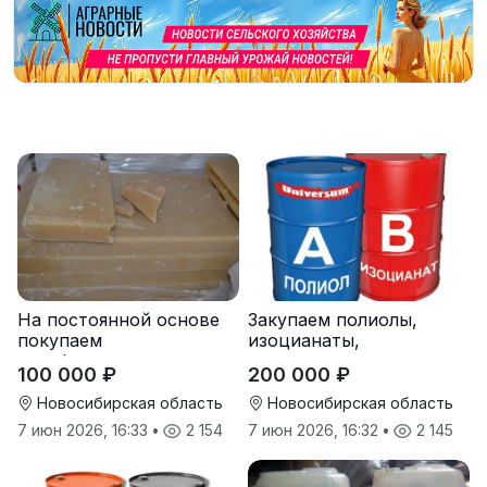
На постоянной основе
Закупаем полиолы,
покупаем
изоцианаты,
парафиносодержащие
компоненты для
100 000 ₽
200 000 ₽
продукты
пенополиуретана (ППУ)
Новосибирская область
Новосибирская область
7 июн 2026, 16:33
•
2 154
7 июн 2026, 16:32
•
2 145