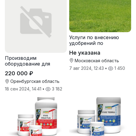
Услуги по внесению
удобрений по
переувлажненному
Не указана
грунту, услуги по
Производим
опрыскиванию полей,
Московская область
оборудование для
услуги пневмо
7 авг 2024, 12:43
•
1 450
гранулирования корма
220 000 ₽
Оренбургская область
18 сен 2024, 14:41
•
3 182