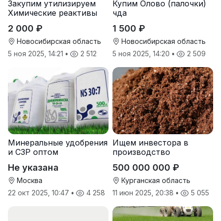
Закупим утилизируем
Купим Олово (палочки)
Химические реактивы
чда
2 000 ₽
1 500 ₽
Новосибирская область
Новосибирская область
5 ноя 2025, 14:21
•
2 512
5 ноя 2025, 14:20
•
2 509
Минеральные удобрения
Ищем инвестора в
и СЗР оптом
производство
природных
Не указана
500 000 000 ₽
почвоулучшителей
Москва
Курганская область
22 окт 2025, 10:47
•
4 258
11 июн 2025, 20:38
•
5 055