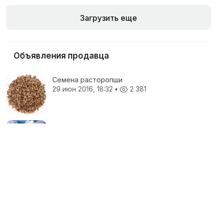
Загрузить еще
Объявления продавца
Семена расторопши
29 июн 2016, 18:32
•
2 381
Аренда земель с/х назначения
29 июн 2016, 18:29
•
1 240
Закупаем сморчок сушеный. Возможен
самовывоз. Предложения отправлять на
электронную почту.
29 июн 2016, 18:22
•
1 703