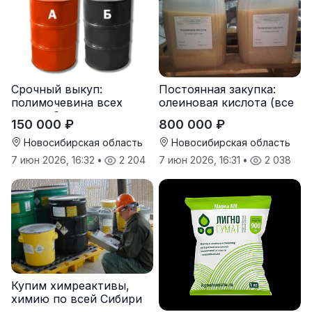
Срочный выкуп:
Постоянная закупка:
полимочевина всех
олеиновая кислота (все
типов, Эластоплан,
виды, склады,
150 000 ₽
800 000 ₽
Экстраплан
просрочка)
Новосибирская область
Новосибирская область
7 июн 2026, 16:32
•
2 204
7 июн 2026, 16:31
•
2 038
Купим химреактивы,
химию по всей Сибири